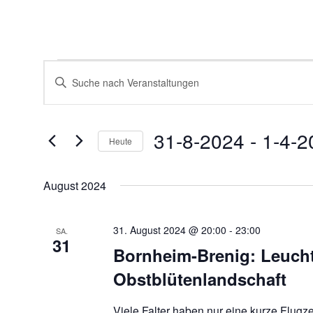
Veranstaltungen
Veranstaltungen
Bitte
Suche
Schlüsselwort
und
eingeben.
Ansichten,
Suche
Navigation
nach
31-8-2024
 - 
1-4-2
Veranstaltungen
Heute
Schlüsselwort.
Datum
wählen.
August 2024
31. August 2024 @ 20:00
-
23:00
SA.
31
Bornheim-Brenig: Leucht
Obstblütenlandschaft
Viele Falter haben nur eine kurze Flugz