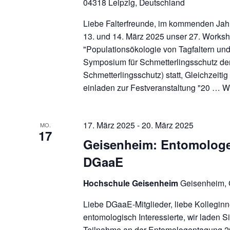
04318 Leipzig, Deutschland
Liebe Falterfreunde, im kommenden Jahr
13. und 14. März 2025 unser 27. Works
"Populationsökologie von Tagfaltern un
Symposium für Schmetterlingsschutz der 
Schmetterlingsschutz) statt, Gleichzeiti
einladen zur Festveranstaltung "20 …
W
17. März 2025
-
20. März 2025
MO.
17
Geisenheim: Entomolog
DGaaE
Hochschule Geisenheim
Geisenheim,
Liebe DGaaE-Mitglieder, liebe Kolleginn
entomologisch Interessierte, wir laden Si
Teilnahme an der Entomologentagung 2