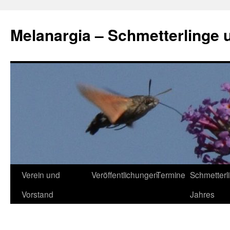
Zum
Inhalt
Melanargia – Schmetterlinge 
springen
Verein und
Veröffentlichungen
Termine
Schmetterl
Vorstand
Jahres