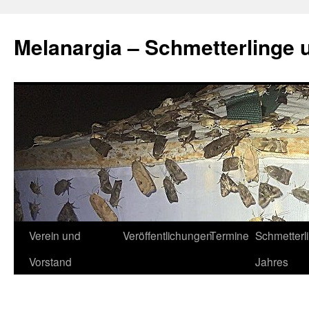
Zum
Inhalt
Melanargia – Schmetterlinge 
springen
Verein und
Veröffentlichungen
Termine
Schmetterl
Vorstand
Jahres