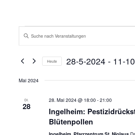
Veranstaltungen
Veranstaltungen
Bitte
Suche
Schlüsselwort
und
eingeben.
Ansichten,
Suche
Navigation
nach
28-5-2024
 - 
11-10
Veranstaltungen
Heute
Schlüsselwort.
Datum
wählen.
Mai 2024
28. Mai 2024 @ 18:00
-
21:00
DI.
28
Ingelheim: Pestizidrücks
Blütenpollen
Ingelheim, Pfarrzentrum St, Niolaus
D