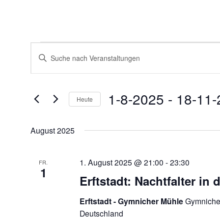
Veranstaltungen
Veranstaltungen
Bitte
Suche
Schlüsselwort
und
eingeben.
Ansichten,
Suche
Navigation
nach
1-8-2025
 - 
18-11-
Veranstaltungen
Heute
Schlüsselwort.
Datum
wählen.
August 2025
1. August 2025 @ 21:00
-
23:30
FR.
1
Erftstadt: Nachtfalter in 
Erftstadt - Gymnicher Mühle
Gymnicher
Deutschland