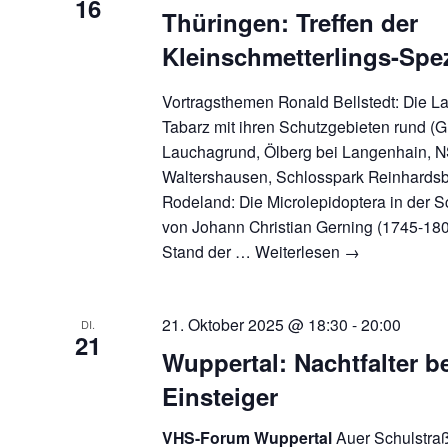
16
Thüringen: Treffen der
Kleinschmetterlings-Spez
Vortragsthemen Ronald Bellstedt: Die 
Tabarz mit ihren Schutzgebieten rund (Gr
Lauchagrund, Ölberg bei Langenhain, 
Waltershausen, Schlosspark Reinhardsb
Rodeland: Die Microlepidoptera in der
von Johann Christian Gerning (1745-18
Stand der …
Weiterlesen
→
21. Oktober 2025 @ 18:30
-
20:00
DI.
21
Wuppertal: Nachtfalter b
Einsteiger
VHS-Forum Wuppertal
Auer Schulstraß