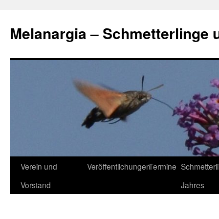
Zum
Inhalt
Melanargia – Schmetterlinge 
springen
Verein und
Veröffentlichungen
Termine
Schmetterl
Vorstand
Jahres