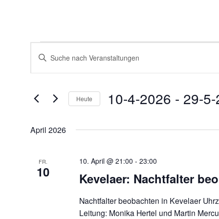
Veranstaltungen
Veranstaltungen
Bitte
Suche
Schlüsselwort
und
eingeben.
Ansichten,
Suche
Navigation
nach
10-4-2026
 - 
29-5-
Veranstaltungen
Heute
Schlüsselwort.
Datum
wählen.
April 2026
10. April @ 21:00
-
23:00
FR.
10
Kevelaer: Nachtfalter be
Nachtfalter beobachten in Kevelaer Uhrz
Leitung: Monika Hertel und Martin Mercus