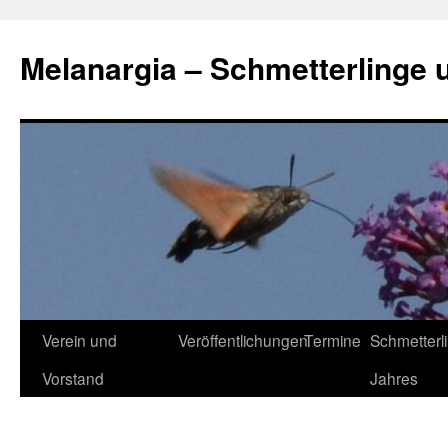
Zum
Inhalt
Melanargia – Schmetterlinge 
springen
Verein und
Veröffentlichungen
Termine
Schmetterl
Vorstand
Jahres