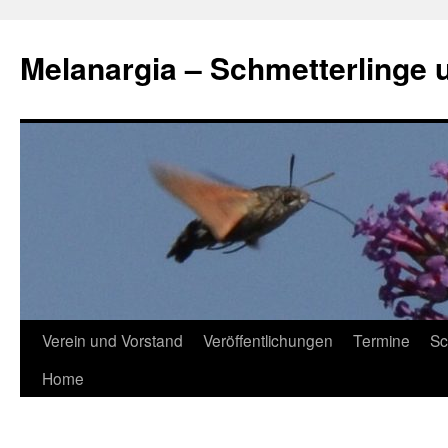
Zum
Inhalt
Melanargia – Schmetterlinge 
springen
Verein und Vorstand
Veröffentlichungen
Termine
Sc
Home