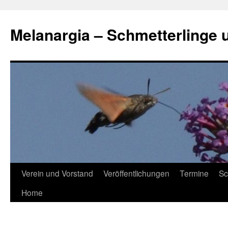
Zum
Inhalt
Melanargia – Schmetterlinge 
springen
Verein und Vorstand
Veröffentlichungen
Termine
Sc
Home