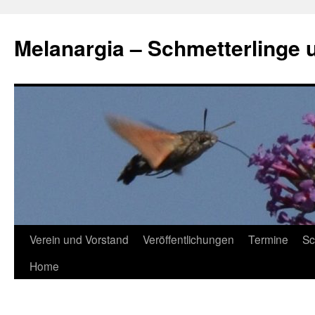
Zum
Inhalt
Melanargia – Schmetterlinge 
springen
Verein und Vorstand
Veröffentlichungen
Termine
Sc
Home