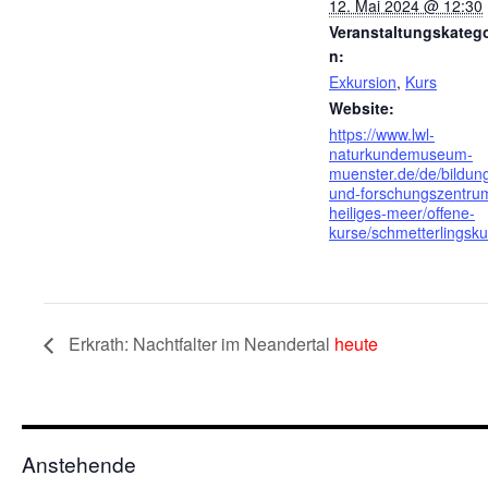
12. Mai 2024 @ 12:30
Veranstaltungskatego
n:
Exkursion
,
Kurs
Website:
https://www.lwl-
naturkundemuseum-
muenster.de/de/bildun
und-forschungszentru
heiliges-meer/offene-
kurse/schmetterlingsku
Erkrath: Nachtfalter im Neandertal
heute
Anstehende