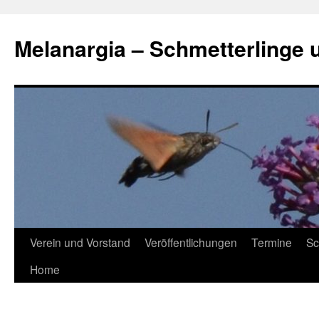
Zum
Inhalt
Melanargia – Schmetterlinge 
springen
Verein und Vorstand
Veröffentlichungen
Termine
Sc
Home