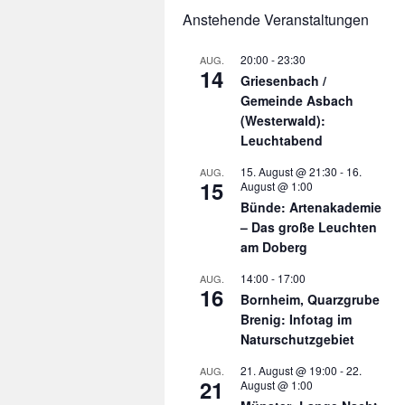
Anstehende Veranstaltungen
20:00
-
23:30
AUG.
14
Griesenbach /
Gemeinde Asbach
(Westerwald):
Leuchtabend
15. August @ 21:30
-
16.
AUG.
15
August @ 1:00
Bünde: Artenakademie
– Das große Leuchten
am Doberg
14:00
-
17:00
AUG.
16
Bornheim, Quarzgrube
Brenig: Infotag im
Naturschutzgebiet
21. August @ 19:00
-
22.
AUG.
21
August @ 1:00