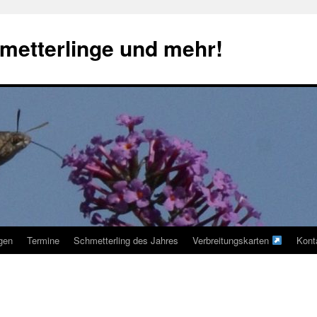
metterlinge und mehr!
ngen
Termine
Schmetterling des Jahres
Verbreitungskarten
Kont