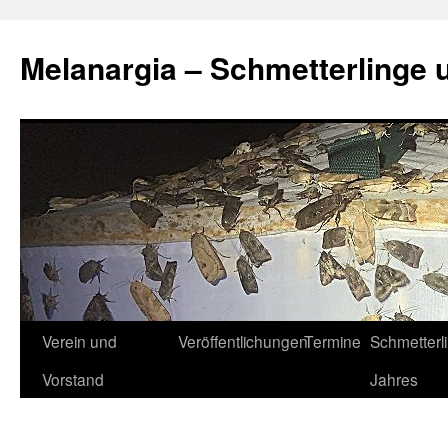
Zum
Inhalt
Melanargia – Schmetterlinge 
springen
Verein und
Veröffentlichungen
Termine
Schmetterl
Vorstand
Jahres