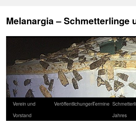
Zum
Inhalt
Melanargia – Schmetterlinge 
springen
Verein und
Veröffentlichungen
Termine
Schmetterl
Vorstand
Jahres