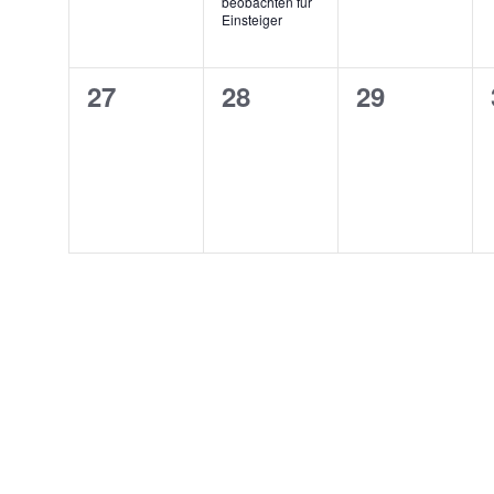
beobachten für
Einsteiger
0
0
0
27
28
29
Veranstaltungen,
Veranstaltungen,
Veranstalt