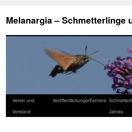
Zum
Inhalt
Melanargia – Schmetterlinge 
springen
Verein und
Veröffentlichungen
Termine
Schmetterl
Vorstand
Jahres