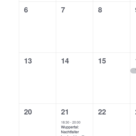
0
0
0
6
7
8
Veranstaltungen,
Veranstaltungen,
Veranstalt
0
0
0
13
14
15
Veranstaltungen,
Veranstaltungen,
Veranstalt
0
1
0
20
21
22
Veranstaltungen,
Veranstaltung,
Veranstalt
18:30
-
20:00
Wuppertal:
Nachtfalter