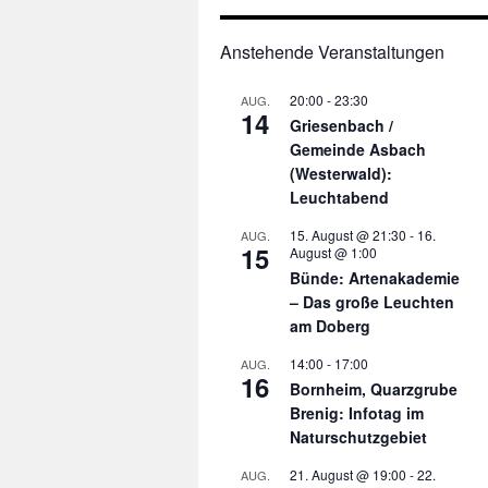
Anstehende Veranstaltungen
20:00
-
23:30
AUG.
14
Griesenbach /
Gemeinde Asbach
(Westerwald):
Leuchtabend
15. August @ 21:30
-
16.
AUG.
15
August @ 1:00
Bünde: Artenakademie
– Das große Leuchten
am Doberg
14:00
-
17:00
AUG.
16
Bornheim, Quarzgrube
Brenig: Infotag im
Naturschutzgebiet
21. August @ 19:00
-
22.
AUG.