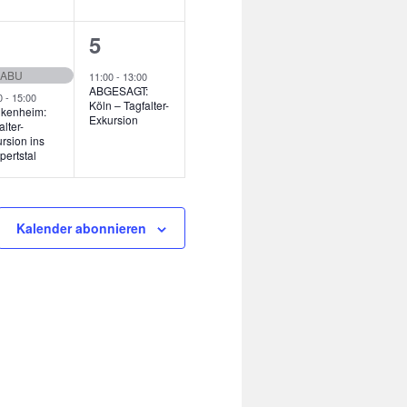
1
5
g,
ranstaltungen,
Veranstaltung,
 NABU
11:00
-
13:00
ABGESAGT:
0
-
15:00
Köln – Tagfalter-
nkenheim:
Exkursion
alter-
rsion ins
ertstal
Kalender abonnieren