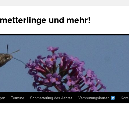
metterlinge und mehr!
ngen
Termine
Schmetterling des Jahres
Verbreitungskarten
Kont