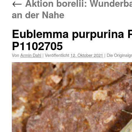
←
Aktion borelii: Wunderb
an der Nahe
Eublemma purpurina P
P1102705
Von
Armin Dahl
|
Veröffentlicht
12. Oktober 2021
|
Die Originalg