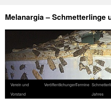
Zum
Inhalt
Melanargia – Schmetterlinge 
springen
Verein und
Veröffentlichungen
Termine
Schmetterl
Vorstand
Jahres