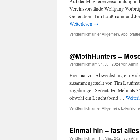
Auf der Mitgliederversammlung in E
Vereinsvorstände Wolfgang Vorbrü
Generation. Tim Laußmann und Jörg
Weiterlesen
→
Veröffentlicht unter
Allgemein
,
Apollofalter
@MothHunters – Mosel
Veröffentlicht am
31. Juli 2024
von
Armin 
Hier mal zur Abwechslung ein Vid
zusammengestellt von Tim Laußmann
zugehörigen Seitentäler. Mehr als 
obwohl ein Leuchtabend …
Weiter
Veröffentlicht unter
Allgemein
,
Exkursion
Einmal hin – fast alles
Veröffentlicht am
14. März 2024
von
Armi