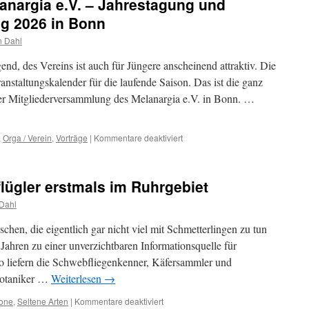
anargia e.V. – Jahrestagung und
g 2026 in Bonn
n Dahl
igend, des Vereins ist auch für Jüngere anscheinend attraktiv. Die
ranstaltungskalender für die laufende Saison. Das ist die ganz
r Mitgliederversammlung des Melanargia e.V. in Bonn. …
für
,
Orga / Verein
,
Vorträge
|
Kommentare deaktiviert
Saisonauftakt
des
Melanargia
lügler erstmals im Ruhrgebiet
e.V.
–
Dahl
Jahrestagung
und
en, die eigentlich gar nicht viel mit Schmetterlingen zu tun
Mitgliederversammlung
Jahren zu einer unverzichtbaren Informationsquelle für
2026
 So liefern die Schwebfliegenkenner, Käfersammler und
in
Bonn
Botaniker …
Weiterlesen
→
für
one
,
Seltene Arten
|
Kommentare deaktiviert