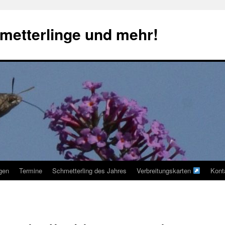
metterlinge und mehr!
ngen
Termine
Schmetterling des Jahres
Verbreitungskarten
Kont