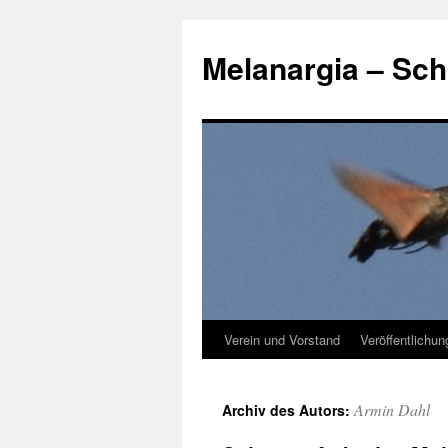
Zum
Inhalt
Melanargia – Sch
springen
Verein und Vorstand
Veröffentlichu
Armin Dahl
Archiv des Autors: