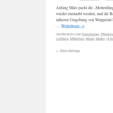
Anfang März packt die „Mottenfäng
wieder entstaubt werden, und die Ba
näheren Umgebung von Wuppertal kau
…
Weiterlesen
→
Veröffentlicht unter
Exkursionen
,
Pflege
Lichtfang
,
Mittelrhein
,
Mosel
,
Motten
|
8 K
←
Ältere Beiträge