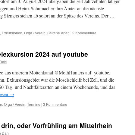
itorf am 3. August 2024 übergaben die seit Jahrzehnten tätigen
ggen und Heinz Schumacher ihre Ämter an die nächste
 Siemers stehen ab sofort an der Spitze des Vereins. Der …
,
Exkursionen
,
Orga / Verein
,
Seltene Arten
|
2 Kommentare
exkursion 2024 auf youtube
Dahl
eo aus unserem Mottenkanal @MothHunters auf youtube,
. Exkursionsgebiet war die Moselschleife bei Zell, und die
350 Tag- und Nachtfalterarten an einem Wochenende, und das
lesen
→
en
,
Orga / Verein
,
Termine
|
3 Kommentare
 drin, oder Vorfrühling am Mittelrhein
n Dahl