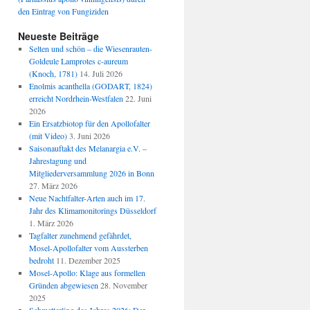
den Eintrag von Fungiziden
Neueste Beiträge
Selten und schön – die Wiesenrauten-
Goldeule Lamprotes c-aureum
(Knoch, 1781)
14. Juli 2026
Enolmis acanthella (GODART, 1824)
erreicht Nordrhein-Westfalen
22. Juni
2026
Ein Ersatzbiotop für den Apollofalter
(mit Video)
3. Juni 2026
Saisonauftakt des Melanargia e.V. –
Jahrestagung und
Mitgliederversammlung 2026 in Bonn
27. März 2026
Neue Nachtfalter-Arten auch im 17.
Jahr des Klimamonitorings Düsseldorf
1. März 2026
Tagfalter zunehmend gefährdet,
Mosel-Apollofalter vom Aussterben
bedroht
11. Dezember 2025
Mosel-Apollo: Klage aus formellen
Gründen abgewiesen
28. November
2025