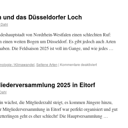
Der
Rote
Ampfer-
n und das Düsseldorfer Loch
Glasflügler
erstmals
 Dahl
im
Ruhrgebiet
ndeshauptstadt von Nordrhein-Westfalen einen schlechten Ruf:
n einen weiten Bogen um Düsseldorf. Es gibt jedoch auch Arten
 haben. Die Feldsaison 2025 ist voll im Gange, und wie jedes …
für
nologie / Klimawandel
,
Seltene Arten
|
Kommentare deaktiviert
Spinner,
Spannereulen
und
gliederversammlung 2025 in Eitorf
das
Düsseldorfer
Dahl
Loch
in wächst, die Mitgliederzahl steigt, es kommen Jüngere hinzu,
er Mitgliederversammlung in Eitorf war perfekt organisiert und gut
tterlingen geht es eher schlecht! Die Hauptversammlung …