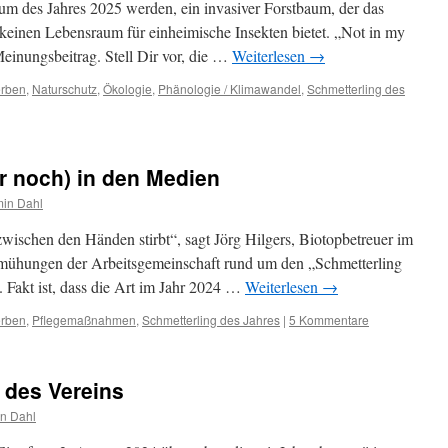
um des Jahres 2025 werden, ein invasiver Forstbaum, der das
keinen Lebensraum für einheimische Insekten bietet. „Not in my
Meinungsbeitrag. Stell Dir vor, die …
Weiterlesen
→
erben
,
Naturschutz
,
Ökologie
,
Phänologie / Klimawandel
,
Schmetterling des
ur noch) in den Medien
min Dahl
zwischen den Händen stirbt“, sagt Jörg Hilgers, Biotopbetreuer im
ühungen der Arbeitsgemeinschaft rund um den „Schmetterling
. Fakt ist, dass die Art im Jahr 2024 …
Weiterlesen
→
erben
,
Pflegemaßnahmen
,
Schmetterling des Jahres
|
5 Kommentare
 des Vereins
n Dahl