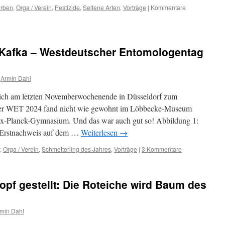
erben
,
Orga / Verein
,
Pestizide
,
Seltene Arten
,
Vorträge
|
Kommentare
Kafka – Westdeutscher Entomologentag
Armin Dahl
sich am letzten Novemberwochenende in Düsseldorf zum
er WET 2024 fand nicht wie gewohnt im Löbbecke-Museum
ax-Planck-Gymnasium. Und das war auch gut so! Abbildung 1:
, Erstnachweis auf dem …
Weiterlesen
→
,
Orga / Verein
,
Schmetterling des Jahres
,
Vorträge
|
3 Kommentare
opf gestellt: Die Roteiche wird Baum des
min Dahl