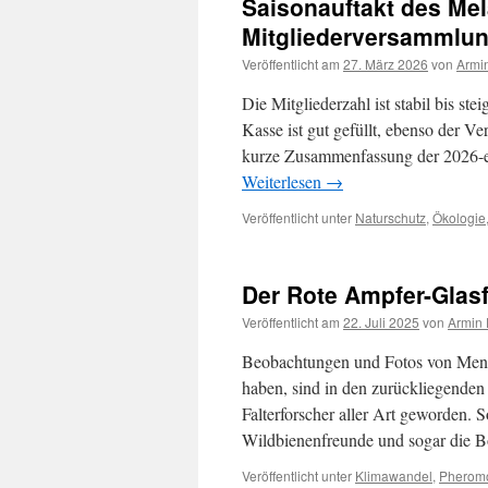
Saisonauftakt des Mel
Mitgliederversammlun
Veröffentlicht am
27. März 2026
von
Armi
Die Mitgliederzahl ist stabil bis ste
Kasse ist gut gefüllt, ebenso der Ve
kurze Zusammenfassung der 2026-e
Weiterlesen
→
Veröffentlicht unter
Naturschutz
,
Ökologie
Der Rote Ampfer-Glasf
Veröffentlicht am
22. Juli 2025
von
Armin 
Beobachtungen und Fotos von Mensch
haben, sind in den zurückliegenden 
Falterforscher aller Art geworden.
Wildbienenfreunde und sogar die 
Veröffentlicht unter
Klimawandel
,
Pherom