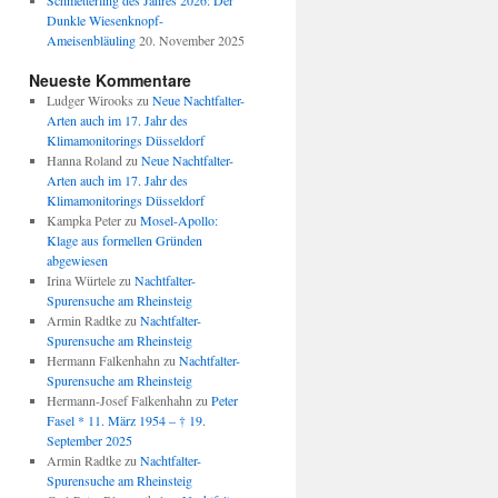
Schmetterling des Jahres 2026: Der
Dunkle Wiesenknopf-
Ameisenbläuling
20. November 2025
Neueste Kommentare
Ludger Wirooks
zu
Neue Nachtfalter-
Arten auch im 17. Jahr des
Klimamonitorings Düsseldorf
Hanna Roland
zu
Neue Nachtfalter-
Arten auch im 17. Jahr des
Klimamonitorings Düsseldorf
Kampka Peter
zu
Mosel-Apollo:
Klage aus formellen Gründen
abgewiesen
Irina Würtele
zu
Nachtfalter-
Spurensuche am Rheinsteig
Armin Radtke
zu
Nachtfalter-
Spurensuche am Rheinsteig
Hermann Falkenhahn
zu
Nachtfalter-
Spurensuche am Rheinsteig
Hermann-Josef Falkenhahn
zu
Peter
Fasel * 11. März 1954 – † 19.
September 2025
Armin Radtke
zu
Nachtfalter-
Spurensuche am Rheinsteig