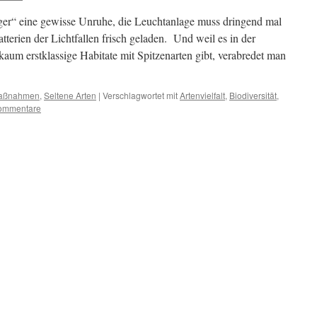
er“ eine gewisse Unruhe, die Leuchtanlage muss dringend mal
tterien der Lichtfallen frisch geladen. Und weil es in der
m erstklassige Habitate mit Spitzenarten gibt, verabredet man
maßnahmen
,
Seltene Arten
|
Verschlagwortet mit
Artenvielfalt
,
Biodiversität
,
ommentare