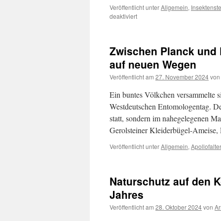
Veröffentlicht unter
Allgemein
,
Insektenst
für
deaktiviert
Melanargia
e.V.
–
Zwischen Planck und 
Mitgliederversammlung
2025
auf neuen Wegen
in
Veröffentlicht am
27. November 2024
von
Eitorf
Ein buntes Völkchen versammelte 
Westdeutschen Entomologentag. D
statt, sondern im nahegelegenen M
Gerolsteiner Kleiderbügel-Ameise
Veröffentlicht unter
Allgemein
,
Apollofalter
Naturschutz auf den K
Jahres
Veröffentlicht am
28. Oktober 2024
von
Ar