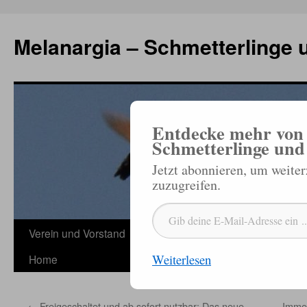
Zum
Inhalt
Melanargia – Schmetterlinge 
springen
Entdecke mehr von 
Schmetterlinge und
Jetzt abonnieren, um weite
zuzugreifen.
Gib deine E-Mail-Adresse ein ...
Verein und Vorstand
Veröffentlichungen
Termine
Sc
Weiterlesen
Home
←
Freigeschaltet und ab sofort nutzbar: Das neue
Immer