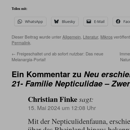
Teilen mit:
WhatsApp
Bluesky
E-Mail
Fac
Dieser Beitrag wurde unter
Allgemein
,
Literatur
,
Mikros
veröffent
Permalink
.
←
Freigeschaltet und ab sofort nutzbar: Das neue
Immer
Melanargia-Portal!
Natu
Ein Kommentar zu
Neu erschi
21- Familie Nepticulidae – Zw
Christian Finke
sagt:
15. Mai 2024 um 12:08 Uhr
Mit der Nepticulidenfauna, erschi
über das Rheinland hinaus bekannt