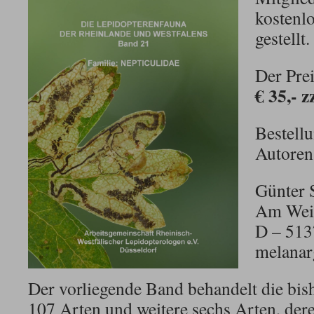
kostenl
gestellt.
Der Prei
€ 35,- 
Bestellu
Autoren 
Günter
Am Wei
D – 513
melana
Der vorliegende Band behandelt die bi
107 Arten und weitere sechs Arten, d