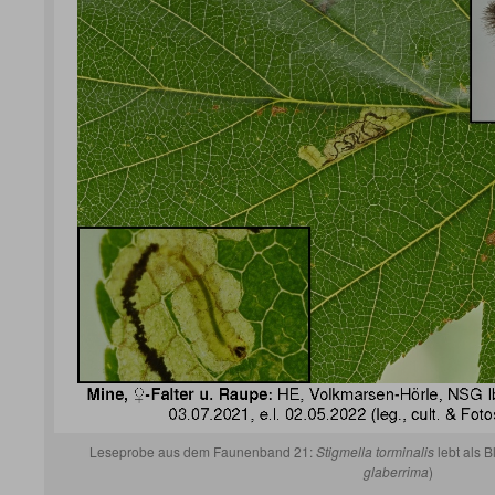
Leseprobe aus dem Faunenband 21:
Stigmella torminalis
lebt als B
glaberrima
)