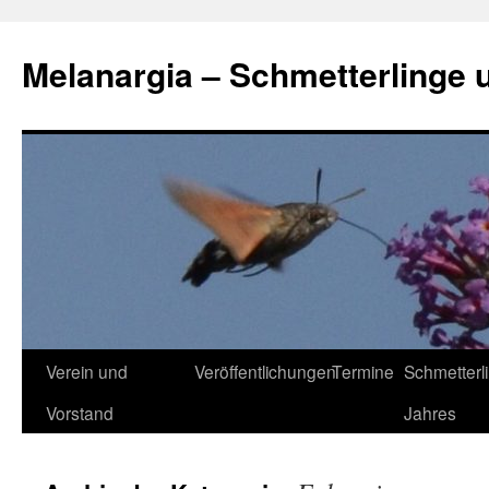
Zum
Inhalt
Melanargia – Schmetterlinge 
springen
Verein und
Veröffentlichungen
Termine
Schmetterl
Vorstand
Jahres