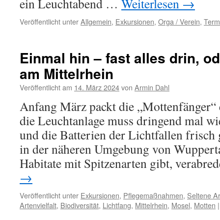
ein Leuchtabend …
Weiterlesen
→
Veröffentlicht unter
Allgemein
,
Exkursionen
,
Orga / Verein
,
Term
Einmal hin – fast alles drin, o
am Mittelrhein
Veröffentlicht am
14. März 2024
von
Armin Dahl
Anfang März packt die „Mottenfänger“ 
die Leuchtanlage muss dringend mal wie
und die Batterien der Lichtfallen frisch
in der näheren Umgebung von Wupperta
Habitate mit Spitzenarten gibt, verabr
→
Veröffentlicht unter
Exkursionen
,
Pflegemaßnahmen
,
Seltene A
Artenvielfalt
,
Biodiversität
,
Lichtfang
,
Mittelrhein
,
Mosel
,
Motten
|