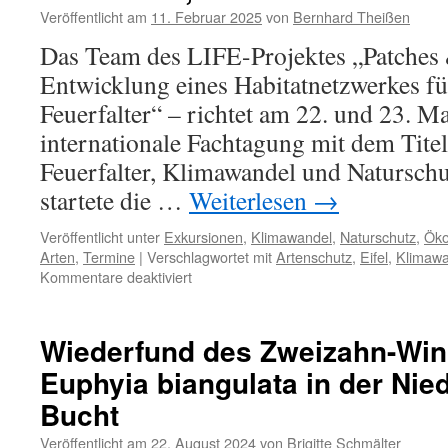
Veröffentlicht am
11. Februar 2025
von
Bernhard Theißen
Das Team des LIFE-Projektes „Patches
Entwicklung eines Habitatnetzwerkes fü
Feuerfalter“ – richtet am 22. und 23. M
internationale Fachtagung mit dem Titel
Feuerfalter, Klimawandel und Naturschu
startete die …
Weiterlesen
→
Veröffentlicht unter
Exkursionen
,
Klimawandel
,
Naturschutz
,
Öko
Arten
,
Termine
|
Verschlagwortet mit
Artenschutz
,
Eifel
,
Klimawa
für
Kommentare deaktiviert
Internationale
Fachtagung:
Blauschillernder
Wiederfund des Zweizahn-Win
Feuerfalter,
Euphyia biangulata in der Nie
Klimawandel
und
Bucht
Naturschutz
Veröffentlicht am
22. August 2024
von
Brigitte Schmälter