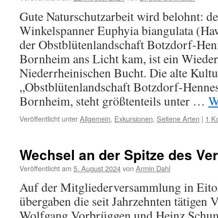
Gute Naturschutzarbeit wird belohnt: d
Winkelspanner Euphyia biangulata (Haw
der Obstblütenlandschaft Botzdorf-Hen
Bornheim ans Licht kam, ist ein Wieder
Niederrheinischen Bucht. Die alte Kultu
„Obstblütenlandschaft Botzdorf-Hennes
Bornheim, steht größtenteils unter …
W
Veröffentlicht unter
Allgemein
,
Exkursionen
,
Seltene Arten
|
1 K
Wechsel an der Spitze des Ve
Veröffentlicht am
5. August 2024
von
Armin Dahl
Auf der Mitgliederversammlung in Eito
übergaben die seit Jahrzehnten tätigen 
Wolfgang Vorbrüggen und Heinz Schum