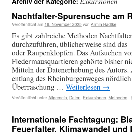
Exkursionen
Archiv der Kategorie:
Nachtfalter-Spurensuche am R
Veröffentlicht am
16. November 2025
von
Armin Radtke
Es gibt zahlreiche Methoden Nachtfalte
durchzuführen, üblicherweise sind das
oder Raupenklopfen. Das Aufsuchen vo
Fledermausquartieren gehörte bisher ni
Mitteln der Datenerhebung des Autors.
entlang des Rheinburgenweges nördlich 
Überraschung …
Weiterlesen
→
Veröffentlicht unter
Allgemein
,
Daten
,
Exkursionen
,
Methoden
|
Internationale Fachtagung: Bl
Feuerfalter, Klimawandel und