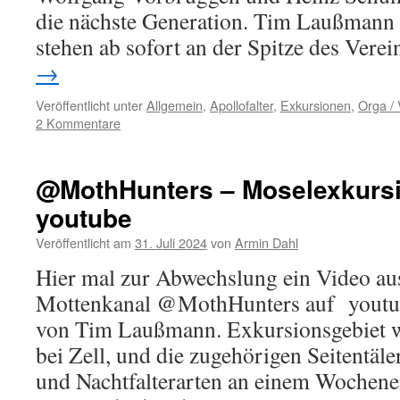
die nächste Generation. Tim Laußmann
stehen ab sofort an der Spitze des Vere
→
Veröffentlicht unter
Allgemein
,
Apollofalter
,
Exkursionen
,
Orga / 
2 Kommentare
@MothHunters – Moselexkursi
youtube
Veröffentlicht am
31. Juli 2024
von
Armin Dahl
Hier mal zur Abwechslung ein Video a
Mottenkanal @MothHunters auf youtub
von Tim Laußmann. Exkursionsgebiet w
bei Zell, und die zugehörigen Seitentäle
und Nachtfalterarten an einem Wochene