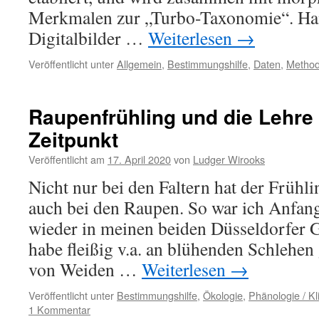
Deutsc
Merkmalen zur „Turbo-Taxonomie“. H
Digitalbilder …
Weiterlesen
→
Veröffentlicht unter
Allgemein
,
Bestimmungshilfe
,
Daten
,
Metho
Raupenfrühling und die Lehre
Zeitpunkt
Veröffentlicht am
17. April 2020
von
Ludger Wirooks
Nicht nur bei den Faltern hat der Frühli
auch bei den Raupen. So war ich Anfan
wieder in meinen beiden Düsseldorfer G
habe fleißig v.a. an blühenden Schlehen
von Weiden …
Weiterlesen
→
Veröffentlicht unter
Bestimmungshilfe
,
Ökologie
,
Phänologie / K
1 Kommentar