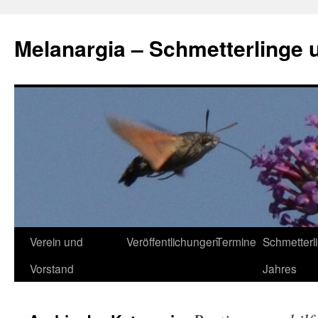
Zum
Inhalt
Melanargia – Schmetterlinge 
springen
Verein und
Veröffentlichungen
Termine
Schmetterl
Vorstand
Jahres