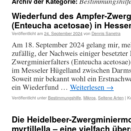
Bestimmungshilf
Archiv der Kategorie:
Wiederfund des Ampfer-Zwergm
(Enteucha acetosae) in Hesse
Veröffentlicht am
24. September 2024
von
Dennis Sanetra
Am 18. September 2024 gelang mir, me
zufällig, der Nachweis einiger besetzte
Zwergminierfalters (Enteucha acetosae)
im Messeler Hügelland zwischen Darms
Soweit mir bekannt wohl ein Erstnachw
ein Wiederfund …
Weiterlesen
→
Veröffentlicht unter
Bestimmungshilfe
,
Mikros
,
Seltene Arten
|
K
Die Heidelbeer-Zwergminiermo
myrtillella – eine vielfach üb