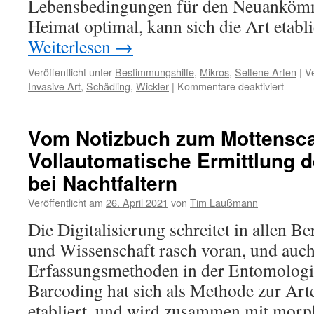
Lebensbedingungen für den Neuankömm
Heimat optimal, kann sich die Art etab
Weiterlesen
→
Veröffentlicht unter
Bestimmungshilfe
,
Mikros
,
Seltene Arten
|
V
für
Invasive Art
,
Schädling
,
Wickler
|
Kommentare deaktiviert
Thauma
leucot
(Meyri
Vom Notizbuch zum Mottensc
1913)
Vollautomatische Ermittlung de
(Tortri
Lepido
bei Nachtfaltern
ein
ungeb
Veröffentlicht am
26. April 2021
von
Tim Laußmann
Gast
Die Digitalisierung schreitet in allen B
–
mit
und Wissenschaft rasch voran, und auch
dem
Erfassungsmethoden in der Entomologi
Potenz
zum
Barcoding hat sich als Methode zur A
Dauera
etabliert, und wird zusammen mit morp
in