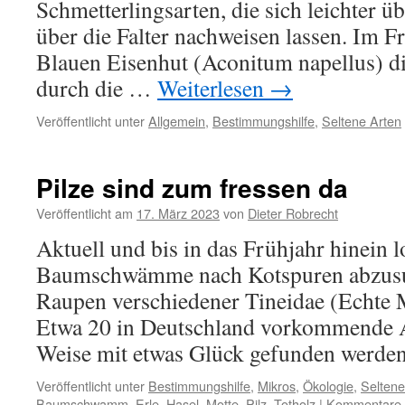
Schmetterlingsarten, die sich leichter ü
über die Falter nachweisen lassen. Im 
Blauen Eisenhut (Aconitum napellus) di
durch die …
Weiterlesen
→
Veröffentlicht unter
Allgemein
,
Bestimmungshilfe
,
Seltene Arten
Pilze sind zum fressen da
Veröffentlicht am
17. März 2023
von
Dieter Robrecht
Aktuell und bis in das Frühjahr hinein l
Baumschwämme nach Kotspuren abzusu
Raupen verschiedener Tineidae (Echte M
Etwa 20 in Deutschland vorkommende A
Weise mit etwas Glück gefunden werde
Veröffentlicht unter
Bestimmungshilfe
,
Mikros
,
Ökologie
,
Seltene
Baumschwamm
,
Erle
,
Hasel
,
Motte
,
Pilz
,
Totholz
|
Kommentare d