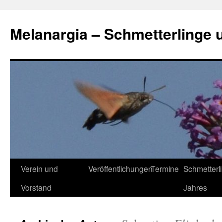
Zum
Inhalt
Melanargia – Schmetterlinge 
springen
Verein und
Veröffentlichungen
Termine
Schmetterl
Vorstand
Jahres