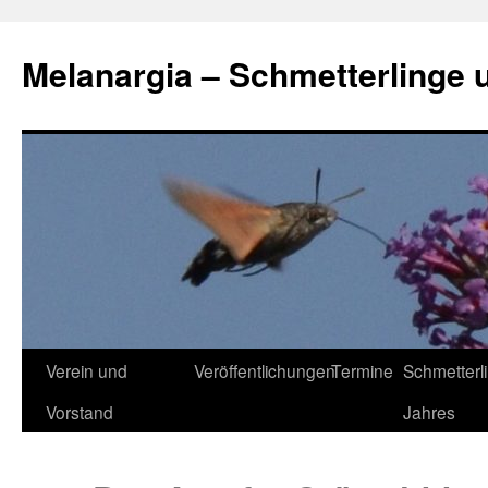
Zum
Inhalt
Melanargia – Schmetterlinge 
springen
Verein und
Veröffentlichungen
Termine
Schmetterl
Vorstand
Jahres