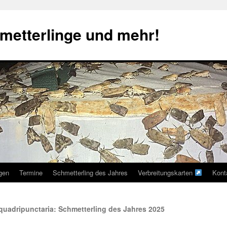
metterlinge und mehr!
ngen
Termine
Schmetterling des Jahres
Verbreitungskarten
Kont
uadripunctaria: Schmetterling des Jahres 2025