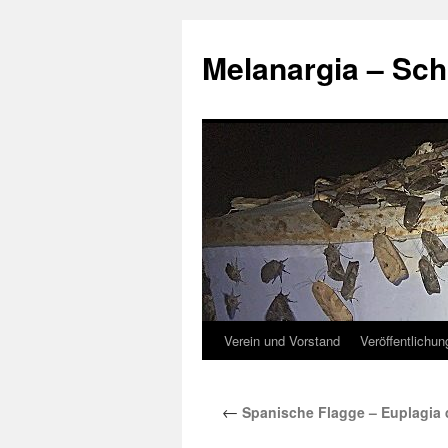
Zum
Inhalt
Melanargia – Sch
springen
Verein und Vorstand
Veröffentlichu
←
Spanische Flagge – Euplagia q