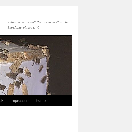
Arbeitsgemeinschaft Rheinisch-Westfälischer
Lepidopterologen e. V.
akt
Impressum
Home