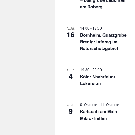
am Doberg
14:00
-
17:00
AUG.
16
Bornheim, Quarzgrube
Brenig: Infotag im
Naturschutzgebiet
19:30
-
23:00
SEP.
4
Köln: Nachtfalter-
Exkursion
9. Oktober
-
11. Oktober
OKT.
9
Karlstadt am Main:
Mikro-Treffen