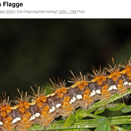
 Flagge
ber 2024
|
Die Originalgröße beträgt
1200 × 798
Pixel