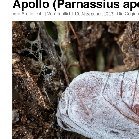
Apollo (Parnassius apo
Von
Armin Dahl
|
Veröffentlicht
10. November 2023
|
Die Origina