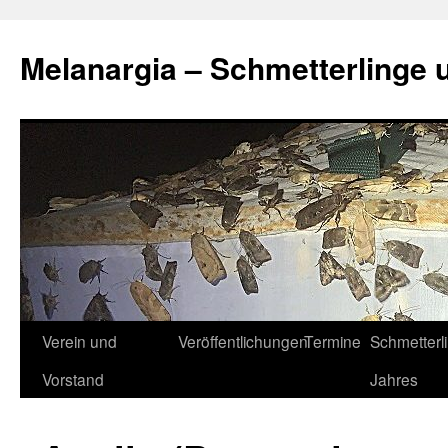
Zum
Inhalt
Melanargia – Schmetterlinge 
springen
Verein und
Veröffentlichungen
Termine
Schmetterl
Vorstand
Jahres