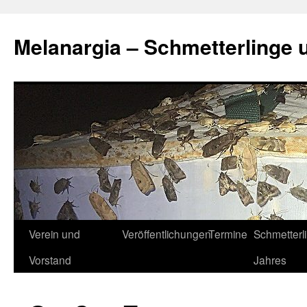
Zum
Inhalt
Melanargia – Schmetterlinge 
springen
Verein und
Veröffentlichungen
Termine
Schmetterl
Vorstand
Jahres