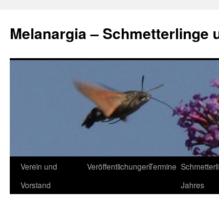
Zum
Inhalt
Melanargia – Schmetterlinge 
springen
Verein und
Veröffentlichungen
Termine
Schmetterl
Vorstand
Jahres