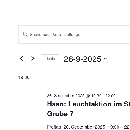
Veranstaltungen
Veranstaltungen
Bitte
für
Suche
Schlüsselwort
26.
und
eingeben.
September
Ansichten,
Suche
2025
Navigation
nach
26-9-2025
Veranstaltungen
Heute
Schlüsselwort.
Datum
wählen.
19:30
26. September 2025 @ 19:30
-
22:00
Haan: Leuchtaktion im S
Grube 7
Freitag, 26. September 2025, 19:30 – 2