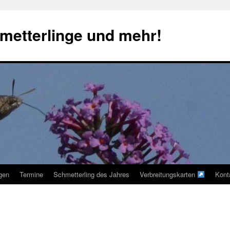
metterlinge und mehr!
ngen
Termine
Schmetterling des Jahres
Verbreitungskarten
Kont