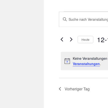
Veranstaltungen
Veranstaltungen
Bitte
für
Suche
Schlüsselwort
12.
und
eingeben.
Oktober
Ansichten,
Suche
2025
Navigation
nach
12-
Veranstaltungen
Heute
Schlüsselwort.
Datum
wählen.
Keine Veranstaltungen
Veranstaltungen
.
Vorheriger Tag