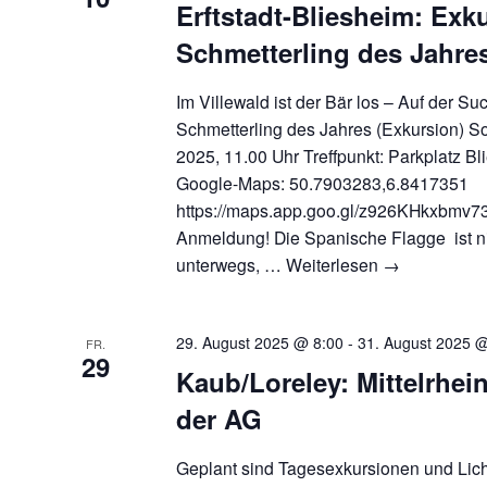
Erftstadt-Bliesheim: Ex
Schmetterling des Jahre
Im Villewald ist der Bär los – Auf der 
Schmetterling des Jahres (Exkursion) S
2025, 11.00 Uhr Treffpunkt: Parkplatz Bl
Google-Maps: 50.7903283,6.8417351
https://maps.app.goo.gl/z926KHkxbmv
Anmeldung! Die Spanische Flagge ist ni
unterwegs, …
Weiterlesen
→
29. August 2025 @ 8:00
-
31. August 2025 
FR.
29
Kaub/Loreley: Mittelrhei
der AG
Geplant sind Tagesexkursionen und Lich