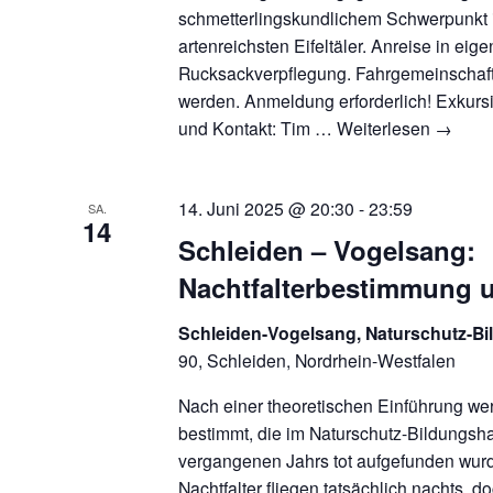
schmetterlingskundlichem Schwerpunkt i
artenreichsten Eifeltäler. Anreise in ei
Rucksackverpflegung. Fahrgemeinschaft
werden. Anmeldung erforderlich! Exkur
und Kontakt: Tim …
Weiterlesen
→
14. Juni 2025 @ 20:30
-
23:59
SA.
14
Schleiden – Vogelsang:
Nachtfalterbestimmung 
Schleiden-Vogelsang, Naturschutz-B
90, Schleiden, Nordrhein-Westfalen
Nach einer theoretischen Einführung wer
bestimmt, die im Naturschutz-Bildungsh
vergangenen Jahrs tot aufgefunden wur
Nachtfalter fliegen tatsächlich nachts, d