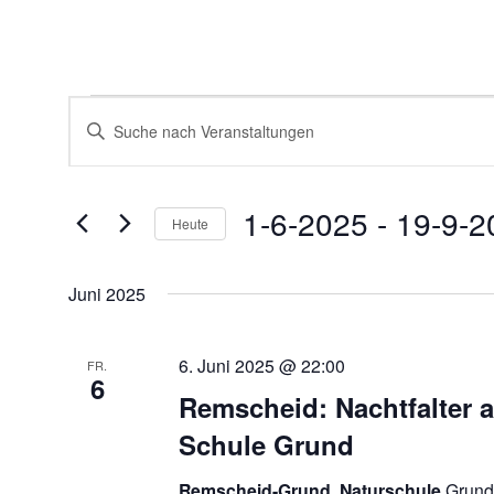
Veranstaltungen
Veranstaltungen
Bitte
Suche
Schlüsselwort
und
eingeben.
Ansichten,
Suche
Navigation
nach
1-6-2025
 - 
19-9-2
Veranstaltungen
Heute
Schlüsselwort.
Datum
wählen.
Juni 2025
6. Juni 2025 @ 22:00
FR.
6
Remscheid: Nachtfalter a
Schule Grund
Remscheid-Grund, Naturschule
Grund