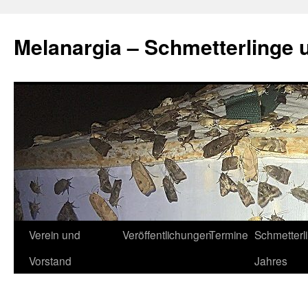
Zum
Inhalt
Melanargia – Schmetterlinge 
springen
Verein und
Veröffentlichungen
Termine
Schmetterl
Vorstand
Jahres