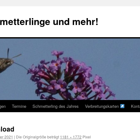
metterlinge und mehr!
ngen
Termine
Schmetterling des Jahres
Verbreitungskarten
Kont
nload
er 2021
|
Die Originalgröße beträgt
1181 × 1772
Pixel