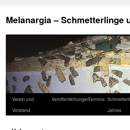
Zum
Inhalt
Melanargia – Schmetterlinge 
springen
Verein und
Veröffentlichungen
Termine
Schmetterl
Vorstand
Jahres