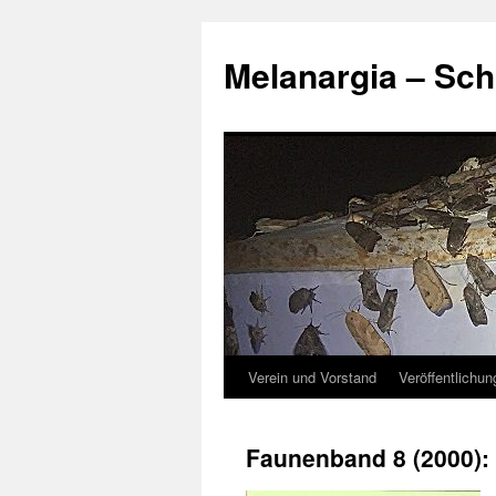
Zum
Inhalt
Melanargia – Sch
springen
Verein und Vorstand
Veröffentlichu
Faunenband 8 (2000):