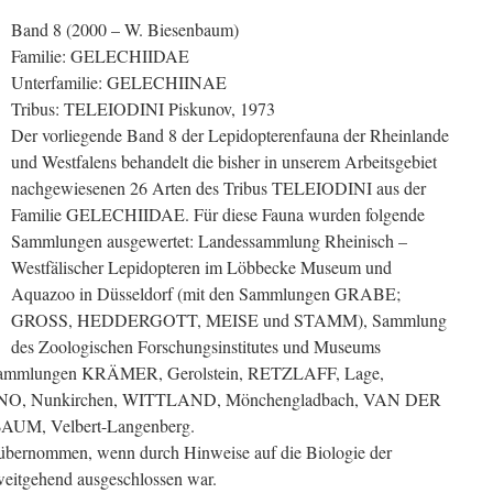
Band 8 (2000 – W. Biesenbaum)
Familie: GELECHIIDAE
Unterfamilie: GELECHIINAE
Tribus: TELEIODINI Piskunov, 1973
Der vorliegende Band 8 der Lepidopterenfauna der Rheinlande
und Westfalens behandelt die bisher in unserem Arbeitsgebiet
nachgewiesenen 26 Arten des Tribus TELEIODINI aus der
Familie GELECHIIDAE. Für diese Fauna wurden folgende
Sammlungen ausgewertet: Landessammlung Rheinisch –
Westfälischer Lepidopteren im Löbbecke Museum und
Aquazoo in Düsseldorf (mit den Sammlungen GRABE;
GROSS, HEDDERGOTT, MEISE und STAMM), Sammlung
des Zoologischen Forschungsinstitutes und Museums
atsammlungen KRÄMER, Gerolstein, RETZLAFF, Lage,
O, Nunkirchen, WITTLAND, Mönchengladbach, VAN DER
UM, Velbert-Langenberg.
übernommen, wenn durch Hinweise auf die Biologie der
weitgehend ausgeschlossen war.