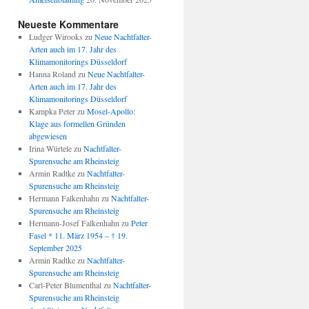
Neueste Kommentare
Ludger Wirooks
zu
Neue Nachtfalter-
Arten auch im 17. Jahr des
Klimamonitorings Düsseldorf
Hanna Roland
zu
Neue Nachtfalter-
Arten auch im 17. Jahr des
Klimamonitorings Düsseldorf
Kampka Peter
zu
Mosel-Apollo:
Klage aus formellen Gründen
abgewiesen
Irina Würtele
zu
Nachtfalter-
Spurensuche am Rheinsteig
Armin Radtke
zu
Nachtfalter-
Spurensuche am Rheinsteig
Hermann Falkenhahn
zu
Nachtfalter-
Spurensuche am Rheinsteig
Hermann-Josef Falkenhahn
zu
Peter
Fasel * 11. März 1954 – † 19.
September 2025
Armin Radtke
zu
Nachtfalter-
Spurensuche am Rheinsteig
Carl-Peter Blumenthal
zu
Nachtfalter-
Spurensuche am Rheinsteig