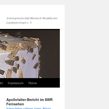
Arbeitsgemeinschaft Rheinisch-Westfälischer
Lepidopterologen e. V.
kt
Impressum
Home
Apollofalter-Bericht im SWR
Fernsehen
Naturschützer schlagen Alarm, Winzer