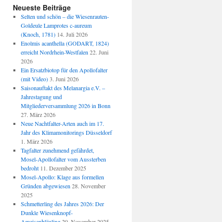
Neueste Beiträge
Selten und schön – die Wiesenrauten-
Goldeule Lamprotes c-aureum
(Knoch, 1781)
14. Juli 2026
Enolmis acanthella (GODART, 1824)
erreicht Nordrhein-Westfalen
22. Juni
2026
Ein Ersatzbiotop für den Apollofalter
(mit Video)
3. Juni 2026
Saisonauftakt des Melanargia e.V. –
Jahrestagung und
Mitgliederversammlung 2026 in Bonn
27. März 2026
Neue Nachtfalter-Arten auch im 17.
Jahr des Klimamonitorings Düsseldorf
1. März 2026
Tagfalter zunehmend gefährdet,
Mosel-Apollofalter vom Aussterben
bedroht
11. Dezember 2025
Mosel-Apollo: Klage aus formellen
Gründen abgewiesen
28. November
2025
Schmetterling des Jahres 2026: Der
Dunkle Wiesenknopf-
Ameisenbläuling
20. November 2025