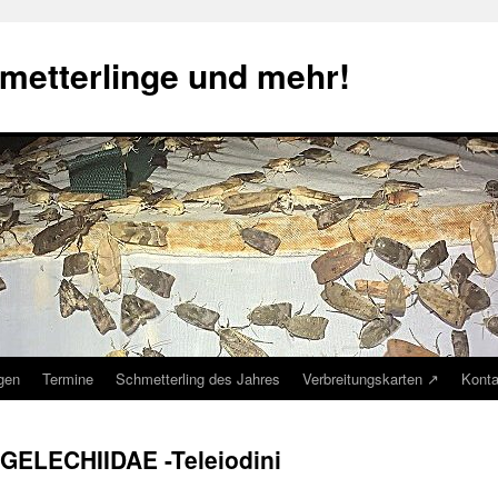
metterlinge und mehr!
ngen
Termine
Schmetterling des Jahres
Verbreitungskarten ↗
Konta
 GELECHIIDAE -Teleiodini