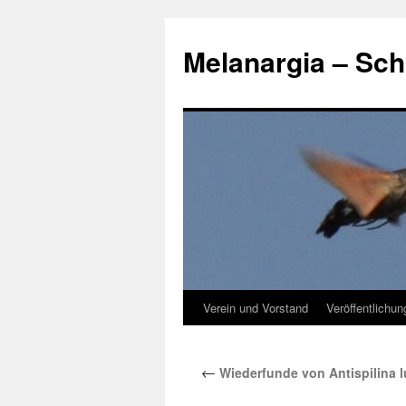
Zum
Inhalt
Melanargia – Sch
springen
Verein und Vorstand
Veröffentlichu
←
Wiederfunde von Antispilina 