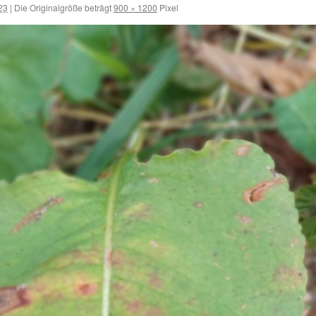
023
|
Die Originalgröße beträgt
900 × 1200
Pixel