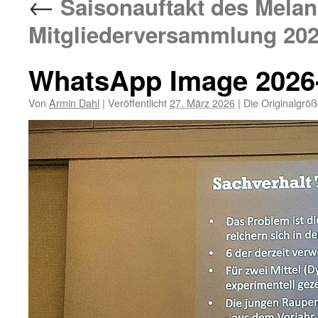
←
Saisonauftakt des Melan
Mitgliederversammlung 202
WhatsApp Image 2026-0
Von
Armin Dahl
|
Veröffentlicht
27. März 2026
|
Die Originalgröß