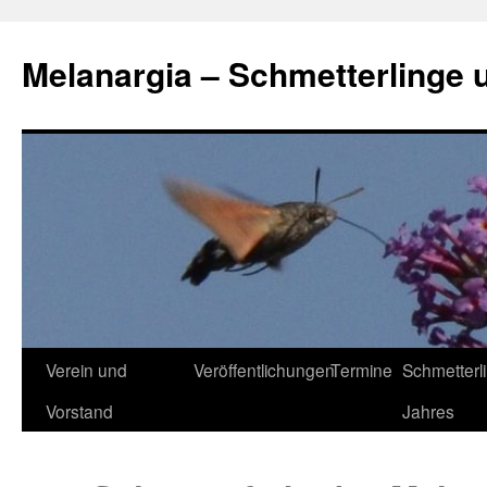
Zum
Inhalt
Melanargia – Schmetterlinge 
springen
Verein und
Veröffentlichungen
Termine
Schmetterl
Vorstand
Jahres