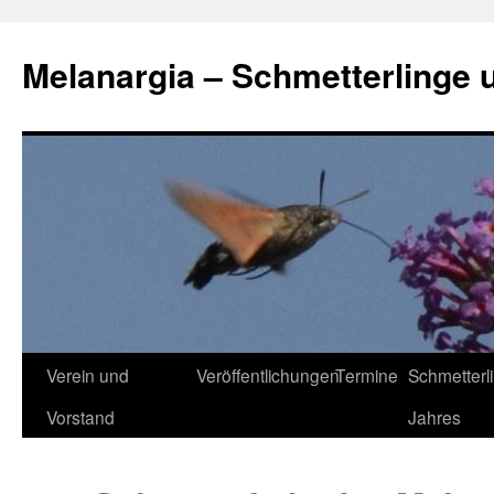
Zum
Inhalt
Melanargia – Schmetterlinge 
springen
Verein und
Veröffentlichungen
Termine
Schmetterl
Vorstand
Jahres