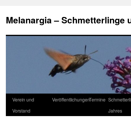
Zum
Inhalt
Melanargia – Schmetterlinge 
springen
Verein und
Veröffentlichungen
Termine
Schmetterl
Vorstand
Jahres