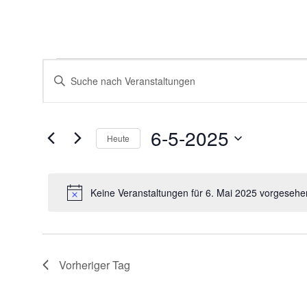
Veranstaltungen
Veranstaltungen
Bitte
für
Suche
Schlüsselwort
6.
und
eingeben.
Mai
Ansichten,
Suche
2025
Navigation
nach
6-5-2025
Veranstaltungen
Heute
Schlüsselwort.
Datum
wählen.
Keine Veranstaltungen für 6. Mai 2025 vorgesehe
Vorheriger Tag