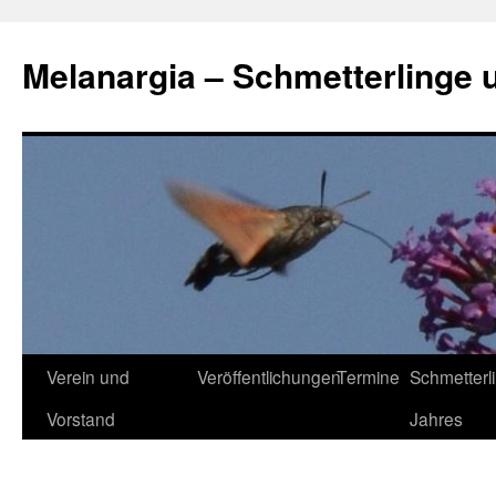
Zum
Inhalt
Melanargia – Schmetterlinge 
springen
Verein und
Veröffentlichungen
Termine
Schmetterl
Vorstand
Jahres