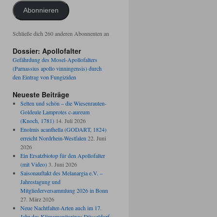
Adresse
Abonnieren
Schließe dich 260 anderen Abonnenten an
Dossier: Apollofalter
Gefährdung des Mosel-Apollofalters
(Parnassius apollo vinningensis) durch
den Eintrag von Fungiziden
Neueste Beiträge
Selten und schön – die Wiesenrauten-
Goldeule Lamprotes c-aureum
(Knoch, 1781)
14. Juli 2026
Enolmis acanthella (GODART, 1824)
erreicht Nordrhein-Westfalen
22. Juni
2026
Ein Ersatzbiotop für den Apollofalter
(mit Video)
3. Juni 2026
Saisonauftakt des Melanargia e.V. –
Jahrestagung und
Mitgliederversammlung 2026 in Bonn
27. März 2026
Neue Nachtfalter-Arten auch im 17.
Jahr des Klimamonitorings Düsseldorf