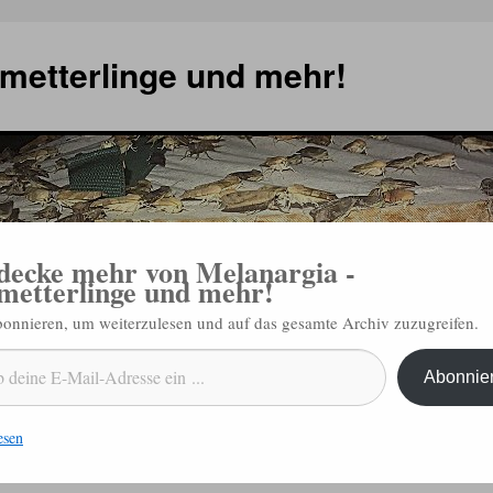
metterlinge und mehr!
decke mehr von Melanargia -
metterlinge und mehr!
abonnieren, um weiterzulesen und auf das gesamte Archiv zuzugreifen.
ngen
Termine
Schmetterling des Jahres
Verbreitungskarten ↗
Konta
Abonnie
esen
metterlinge-
Biotop-Pflegeeinsatz in Schloßböckelheim im April 2019
→