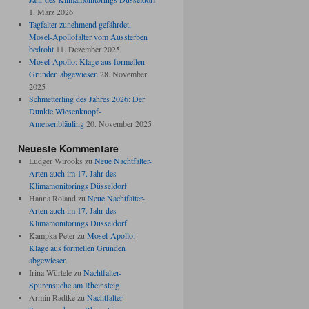
1. März 2026
Tagfalter zunehmend gefährdet,
Mosel-Apollofalter vom Aussterben
bedroht
11. Dezember 2025
Mosel-Apollo: Klage aus formellen
Gründen abgewiesen
28. November
2025
Schmetterling des Jahres 2026: Der
Dunkle Wiesenknopf-
Ameisenbläuling
20. November 2025
Neueste Kommentare
Ludger Wirooks
zu
Neue Nachtfalter-
Arten auch im 17. Jahr des
Klimamonitorings Düsseldorf
Hanna Roland
zu
Neue Nachtfalter-
Arten auch im 17. Jahr des
Klimamonitorings Düsseldorf
Kampka Peter
zu
Mosel-Apollo:
Klage aus formellen Gründen
abgewiesen
Irina Würtele
zu
Nachtfalter-
Spurensuche am Rheinsteig
Armin Radtke
zu
Nachtfalter-