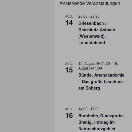
Anstehende Veranstaltungen
20:00
-
23:30
AUG.
14
Griesenbach /
Gemeinde Asbach
(Westerwald):
Leuchtabend
15. August @ 21:30
-
16.
AUG.
15
August @ 1:00
Bünde: Artenakademie
– Das große Leuchten
am Doberg
14:00
-
17:00
AUG.
16
Bornheim, Quarzgrube
Brenig: Infotag im
Naturschutzgebiet