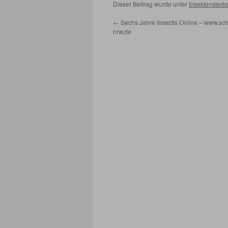
Dieser Beitrag wurde unter
Insektensterb
←
Sechs Jahre Insectis Online – www.sch
nrw.de