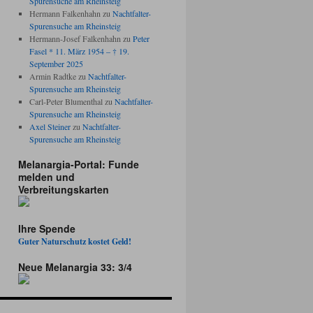
Spurensuche am Rheinsteig
Hermann Falkenhahn
zu
Nachtfalter-
Spurensuche am Rheinsteig
Hermann-Josef Falkenhahn
zu
Peter
Fasel * 11. März 1954 – † 19.
September 2025
Armin Radtke
zu
Nachtfalter-
Spurensuche am Rheinsteig
Carl-Peter Blumenthal
zu
Nachtfalter-
Spurensuche am Rheinsteig
Axel Steiner
zu
Nachtfalter-
Spurensuche am Rheinsteig
Melanargia-Portal: Funde
melden und
Verbreitungskarten
Ihre Spende
Guter Naturschutz kostet Geld!
Neue Melanargia 33: 3/4