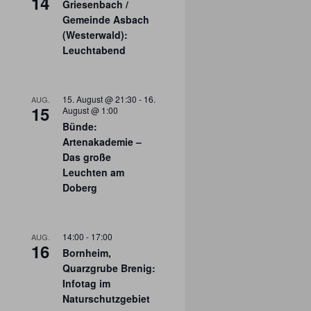
14
Griesenbach /
Gemeinde Asbach
(Westerwald):
Leuchtabend
15. August @ 21:30
-
16.
AUG.
15
August @ 1:00
Bünde:
Artenakademie –
Das große
Leuchten am
Doberg
14:00
-
17:00
AUG.
16
Bornheim,
Quarzgrube Brenig:
Infotag im
Naturschutzgebiet