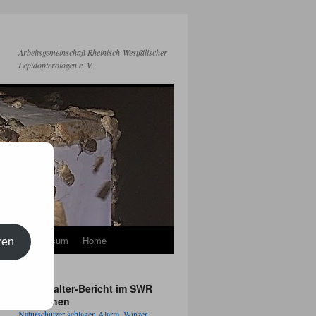
Arbeitsgemeinschaft Rheinisch-Westfälischer
Lepidopterologen e. V.
kt
Impressum
Home
ren
Apollofalter-Bericht im SWR
Fernsehen
Naturschützer schlagen Alarm, Winzer