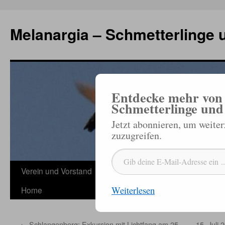
Zum
Inhalt
Melanargia – Schmetterlinge 
springen
Entdecke mehr von 
Schmetterlinge und
Jetzt abonnieren, um weite
zuzugreifen.
Gib deine E-Mail-Adresse ein ...
Verein und Vorstand
Veröffentlichungen
Termine
Sc
Weiterlesen
Home
←
Schlangenberg: Exkursion mit Lichtfang am 25.
15. Juli