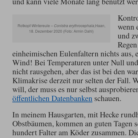
und kann viele Monate lang benutzt we
Kontro
wenn e
Rotkopf-Wintereule –
Conistra erythrocephala
,Haan,
18. Dezember 2020 (Foto: Armin Dahl)
und zw
Regen
einheimischen Eulenfaltern nichts aus,
Wind! Bei Temperaturen unter Null un
nicht rausgehen, aber das ist bei den w
Klimakrise derzeit nur selten der Fall. 
will, der muss es nur selbst ausprobier
öffentlichen Datenbanken
schauen.
In meinem Hausgarten, mit Hecke rund
Obstbäumen, kommen an guten Tagen s
hundert Falter am Köder zusammen. Die 