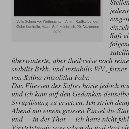
Stelle
jedesm
einge
Volle Schnur vor Weihnachten: Armin Radtke bei der
einzel
Köder-Kontrolle, Haan, Spörkelnbruch, 20. Dezember
2020
Saft e
folgen
satelli
überwinterte, aber theilweise noch rein
stabilis Brkh. und instabilis WV., fern
von Xylina rhizolitha Fabr.
Das Fliessen des Saftes hörte jedoch n
und ich kam auf den Gedanken denselbe
Syruplösung zu ersetzen. Ich strich de
Abend mit einem grossen Pinsel die St
und — in der That — ich hatte nicht feh
Viertelstunde sass schon da und dort e