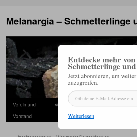
Zum
Inhalt
Melanargia – Schmetterlinge 
springen
Entdecke mehr von 
Schmetterlinge und
Jetzt abonnieren, um weite
zuzugreifen.
Gib deine E-Mail-Adresse ein ...
Verein und
Veröffentlichungen
Termine
Schmetterl
Weiterlesen
Vorstand
Jahres
←
Insektenschwund – Was macht Deutschland so