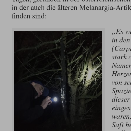
in der auch die älteren Melanargia-Arti
finden sind:
„Es wa
in de
(Carpi
stark 
Namen
Herzen
von s
Spazie
diese
einges
waren,
Saft h