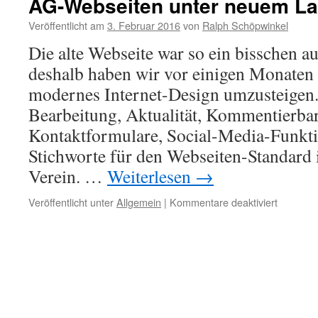
AG-Webseiten unter neuem La
(Bonn)
–
Veröffentlicht am
3. Februar 2016
von
Ralph Schöpwinkel
Themenb
Die alte Webseite war so ein bisschen aus
Vogelsch
/
deshalb haben wir vor einigen Monaten 
Insekten
modernes Internet-Design umzusteigen
Bearbeitung, Aktualität, Kommentierbar
Kontaktformulare, Social-Media-Funkti
Stichworte für den Webseiten-Standard
Verein. …
Weiterlesen
→
für
Veröffentlicht unter
Allgemein
|
Kommentare deaktiviert
AG-
Webseit
unter
neuem
Layout