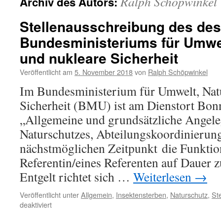
Ralph Schöpwinkel
Archiv des Autors:
Stellenausschreibung des des
Bundesministeriums für Umwel
und nukleare Sicherheit
Veröffentlicht am
5. November 2018
von
Ralph Schöpwinkel
Im Bundesministerium für Umwelt, Nat
Sicherheit (BMU) ist am Dienstort Bonn
„Allgemeine und grundsätzliche Angele
Naturschutzes, Abteilungskoordinierun
nächstmöglichen Zeitpunkt die Funktio
Referentin/eines Referenten auf Dauer z
Entgelt richtet sich …
Weiterlesen
→
Veröffentlicht unter
Allgemein
,
Insektensterben
,
Naturschutz
,
St
für
deaktiviert
Stellenausschreibung