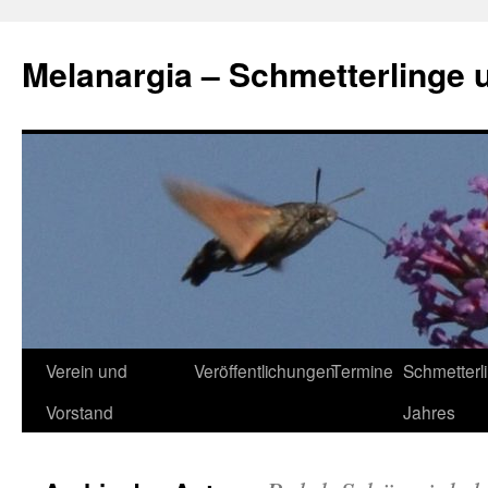
Zum
Inhalt
Melanargia – Schmetterlinge 
springen
Verein und
Veröffentlichungen
Termine
Schmetterl
Vorstand
Jahres