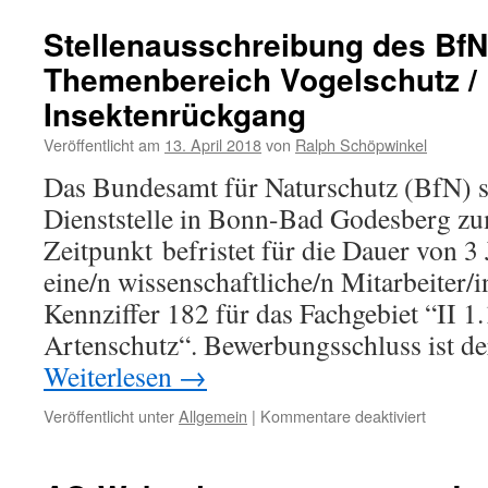
des
des
Stellenausschreibung des BfN
Bundesministeriums
Themenbereich Vogelschutz /
für
Umwelt,
Insektenrückgang
Naturschutz
und
Veröffentlicht am
13. April 2018
von
Ralph Schöpwinkel
nukleare
Das Bundesamt für Naturschutz (BfN) s
Sicherheit
Dienststelle in Bonn-Bad Godesberg z
Zeitpunkt befristet für die Dauer von 
eine/n wissenschaftliche/n Mitarbeiter/in
Kennziffer 182 für das Fachgebiet “II 1
Artenschutz“. Bewerbungsschluss ist d
Weiterlesen
→
für
Veröffentlicht unter
Allgemein
|
Kommentare deaktiviert
Stellena
des
BfN