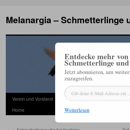
Zum
Inhalt
Melanargia – Schmetterlinge 
springen
Entdecke mehr von 
Schmetterlinge und
Jetzt abonnieren, um weite
zuzugreifen.
Gib deine E-Mail-Adresse ein ...
Verein und Vorstand
Veröffentlichungen
Termine
Sc
Weiterlesen
Home
←
Schmetterlingssuche bei frostigen
Zeit