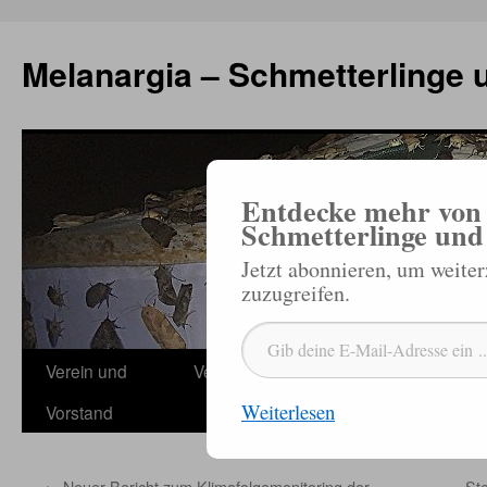
Zum
Inhalt
Melanargia – Schmetterlinge 
springen
Entdecke mehr von 
Schmetterlinge und
Jetzt abonnieren, um weite
zuzugreifen.
Gib deine E-Mail-Adresse ein ...
Verein und
Veröffentlichungen
Termine
Schmetterl
Weiterlesen
Vorstand
Jahres
←
Neuer Bericht zum Klimafolgemonitoring der
St