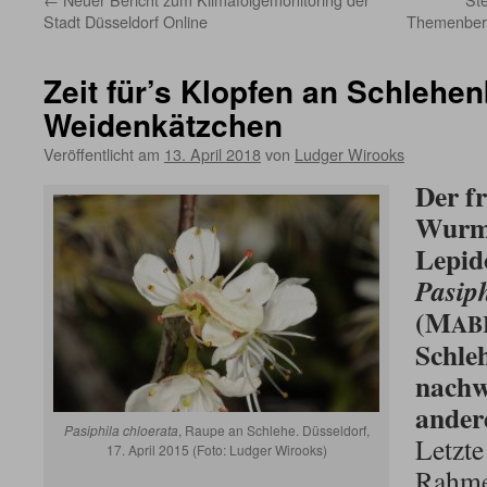
Stadt Düsseldorf Online
Themenbere
Zeit für’s Klopfen an Schlehe
Weidenkätzchen
Veröffentlicht am
13. April 2018
von
Ludger Wirooks
Der f
Wurm 
Lepid
Pasiph
(M
AB
Schle
nachw
ander
Pasiphila chloerata
, Raupe an Schlehe. Düsseldorf,
Letzte
17. April 2015 (Foto: Ludger Wirooks)
Rahme