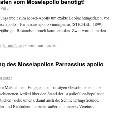
aten vom Moselapollo benötigt!
 Müller
schungsarbeit zum Mosel-Apollo um exakte Beobachtungsdaten, vor
oselapollo – Parnassius apollo vinningensis (STICHEL, 1899) –
tztjährigen Bestandseinbruch kaum erholen. Zwar wurden in den
für
z
,
Seltene Arten
|
Kommentare deaktiviert
Ältere
Beobachtungsdaten
vom
g des Moselapollos Parnassius apollo
Moselapollo
benötigt!
l Müller
dere Maßnahmen: Entgegen den sonstigen Gewohnheiten haben
rschienenen Artikel über den Stand der Apollofalter-Population
ntlichen (siehe unten), damit auch die Schmetterlingsfreunde,
tler und Behördenmitarbeiter außerhalb unseres Vereins …