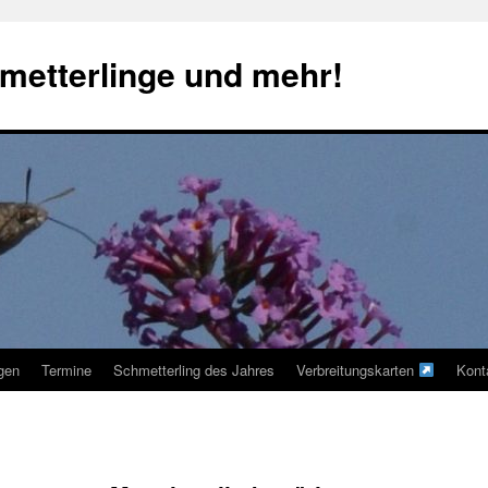
metterlinge und mehr!
ngen
Termine
Schmetterling des Jahres
Verbreitungskarten
Kont