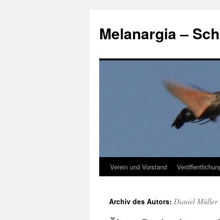
Zum
Inhalt
Melanargia – Sch
springen
Verein und Vorstand
Veröffentlichu
Daniel Müller
Archiv des Autors: