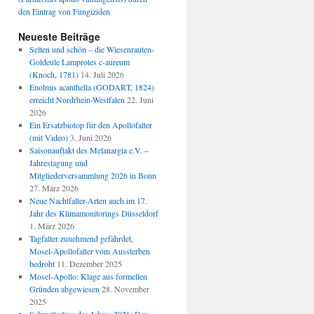
den Eintrag von Fungiziden
Neueste Beiträge
Selten und schön – die Wiesenrauten-
Goldeule Lamprotes c-aureum
(Knoch, 1781)
14. Juli 2026
Enolmis acanthella (GODART, 1824)
erreicht Nordrhein-Westfalen
22. Juni
2026
Ein Ersatzbiotop für den Apollofalter
(mit Video)
3. Juni 2026
Saisonauftakt des Melanargia e.V. –
Jahrestagung und
Mitgliederversammlung 2026 in Bonn
27. März 2026
Neue Nachtfalter-Arten auch im 17.
Jahr des Klimamonitorings Düsseldorf
1. März 2026
Tagfalter zunehmend gefährdet,
Mosel-Apollofalter vom Aussterben
bedroht
11. Dezember 2025
Mosel-Apollo: Klage aus formellen
Gründen abgewiesen
28. November
2025