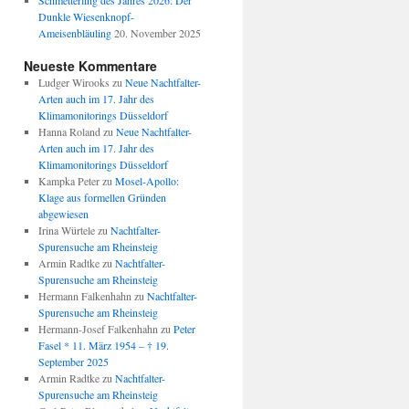
Schmetterling des Jahres 2026: Der
Dunkle Wiesenknopf-
Ameisenbläuling
20. November 2025
Neueste Kommentare
Ludger Wirooks
zu
Neue Nachtfalter-
Arten auch im 17. Jahr des
Klimamonitorings Düsseldorf
Hanna Roland
zu
Neue Nachtfalter-
Arten auch im 17. Jahr des
Klimamonitorings Düsseldorf
Kampka Peter
zu
Mosel-Apollo:
Klage aus formellen Gründen
abgewiesen
Irina Würtele
zu
Nachtfalter-
Spurensuche am Rheinsteig
Armin Radtke
zu
Nachtfalter-
Spurensuche am Rheinsteig
Hermann Falkenhahn
zu
Nachtfalter-
Spurensuche am Rheinsteig
Hermann-Josef Falkenhahn
zu
Peter
Fasel * 11. März 1954 – † 19.
September 2025
Armin Radtke
zu
Nachtfalter-
Spurensuche am Rheinsteig