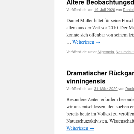
Ältere Beobachtungsd
Veröffentlicht am
19. Juli 2020
von
Daniel
Daniel Müller bittet für seine For
allem aus der Zeit vor 2010. Der M
konnte sich offenbar von seinem le
…
Weiterlesen
→
Veröffentlicht unter
Allgemein
,
Naturschut
Dramatischer Rückgan
vinningensis
Veröffentlicht am
31. März 2020
von
Danie
Besondere Zeiten erfordern beson
wir uns entschlossen, den soeben e
bereits heute im Volltext zu veröffe
Naturschutzaktivisten, Wissenschaf
Weiterlesen
→