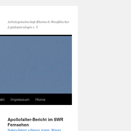
Arbeitsgemeinschaft Rheinisch-Westfälischer
Lepidopterologen e. V.
akt
Impressum
Home
Apollofalter-Bericht im SWR
Fernsehen
Naturschützer schlagen Alarm, Winzer