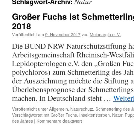
Natur
Schlagwort-Archiv:
Großer Fuchs ist Schmetterli
2018
Veröffentlicht am
9. November 2017
von
Melanargia e. V.
Die BUND NRW Naturschutzstiftung ha
Arbeitsgemeinschaft Rheinisch-Westfäl
Lepidopterologen e.V. den „Großen Fu
polychloros) zum Schmetterling des Jah
der Auszeichnung möchte die Stiftung a
Überlebensprognose der Schmetterling
machen. In Deutschland steht …
Weiter
Veröffentlicht unter
Allgemein
,
Naturschutz
,
Schmetterling des J
Verschlagwortet mit
Großer Fuchs
,
Insektensterben
,
Natur
,
Pup
für
des Jahres
|
Kommentare deaktiviert
Großer
Fuchs