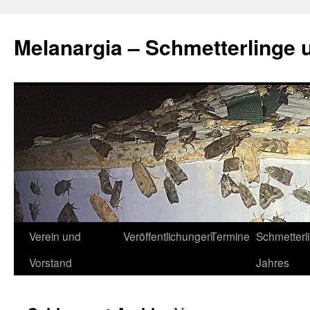
Zum
Inhalt
Melanargia – Schmetterlinge 
springen
Verein und
Veröffentlichungen
Termine
Schmetterl
Vorstand
Jahres