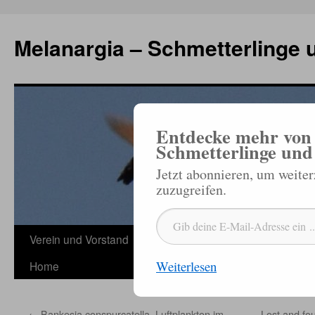
Zum
Inhalt
Melanargia – Schmetterlinge 
springen
Entdecke mehr von 
Schmetterlinge und
Jetzt abonnieren, um weite
zuzugreifen.
Gib deine E-Mail-Adresse ein ...
Verein und Vorstand
Veröffentlichungen
Termine
Sc
Weiterlesen
Home
←
Bankesia conspurcatella, Luftplankton im
Lost and fo