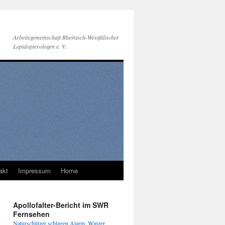
Arbeitsgemeinschaft Rheinisch-Westfälischer
Lepidopterologen e. V.
akt
Impressum
Home
Apollofalter-Bericht im SWR
Fernsehen
Naturschützer schlagen Alarm, Winzer