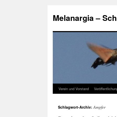
Zum
Inhalt
Melanargia – Sch
springen
Verein und Vorstand
Veröffentlichu
Ampfer
Schlagwort-Archiv: