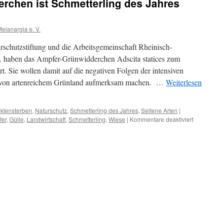
rchen ist Schmetterling des Jahres
elanargia e. V.
hutzstiftung und die Arbeitsgemeinschaft Rheinisch-
V. haben das Ampfer-Grünwidderchen Adscita statices zum
t. Sie wollen damit auf die negativen Folgen der intensiven
 von artenreichem Grünland aufmerksam machen. …
Weiterlesen
ektensterben
,
Naturschutz
,
Schmetterling des Jahres
,
Seltene Arten
|
für
fer
,
Gülle
,
Landwirtschaft
,
Schmetterling
,
Wiese
|
Kommentare deaktiviert
Das
Ampfer-
Grünwidd
ist
Schmetter
des
Jahres
2023