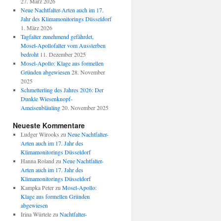
27. März 2026
Neue Nachtfalter-Arten auch im 17.
Jahr des Klimamonitorings Düsseldorf
1. März 2026
Tagfalter zunehmend gefährdet,
Mosel-Apollofalter vom Aussterben
bedroht
11. Dezember 2025
Mosel-Apollo: Klage aus formellen
Gründen abgewiesen
28. November
2025
Schmetterling des Jahres 2026: Der
Dunkle Wiesenknopf-
Ameisenbläuling
20. November 2025
Neueste Kommentare
Ludger Wirooks
zu
Neue Nachtfalter-
Arten auch im 17. Jahr des
Klimamonitorings Düsseldorf
Hanna Roland
zu
Neue Nachtfalter-
Arten auch im 17. Jahr des
Klimamonitorings Düsseldorf
Kampka Peter
zu
Mosel-Apollo:
Klage aus formellen Gründen
abgewiesen
Irina Würtele
zu
Nachtfalter-