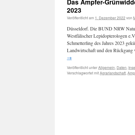
Das Ampfer-Grünwidde
2023
Veröffentlicht am
1. Dezember 2022
von
M
Düsseldorf. Die BUND NRW Natursc
Westfälischer Lepidopterologen e.
Schmetterling des Jahres 2023 gekür
Landwirtschaft und den Rückgang
→
Veröffentlicht unter
Allgemein
,
Daten
,
Ins
Verschlagwortet mit
Agrarlandschaft
,
Amp