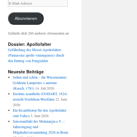
E-
Mail-
Adresse
Abonnieren
Schließe dich 260 anderen Abonnenten an
Dossier: Apollofalter
Gefährdung des Mosel-Apollofalters
(Parnassius apollo vinningensis) durch
den Eintrag von Fungiziden
Neueste Beiträge
Selten und schön – die Wiesenrauten-
Goldeule Lamprotes c-aureum
(Knoch, 1781)
14. Juli 2026
Enolmis acanthella (GODART, 1824)
erreicht Nordrhein-Westfalen
22. Juni
2026
Ein Ersatzbiotop für den Apollofalter
(mit Video)
3. Juni 2026
Saisonauftakt des Melanargia e.V. –
Jahrestagung und
Mitgliederversammlung 2026 in Bonn