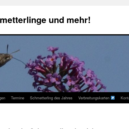
metterlinge und mehr!
ngen
Termine
Schmetterling des Jahres
Verbreitungskarten
Kont