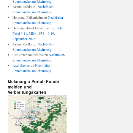
Spurensuche am Rheinsteig
Armin Radtke
zu
Nachtfalter-
Spurensuche am Rheinsteig
Hermann Falkenhahn
zu
Nachtfalter-
Spurensuche am Rheinsteig
Hermann-Josef Falkenhahn
zu
Peter
Fasel * 11. März 1954 – † 19.
September 2025
Armin Radtke
zu
Nachtfalter-
Spurensuche am Rheinsteig
Carl-Peter Blumenthal
zu
Nachtfalter-
Spurensuche am Rheinsteig
Axel Steiner
zu
Nachtfalter-
Spurensuche am Rheinsteig
Melanargia-Portal: Funde
melden und
Verbreitungskarten