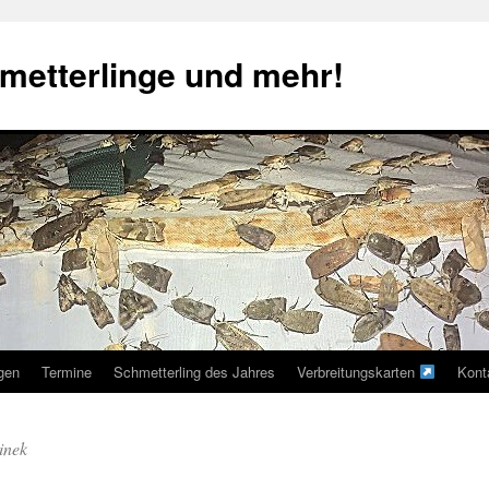
metterlinge und mehr!
ngen
Termine
Schmetterling des Jahres
Verbreitungskarten
Kont
inek