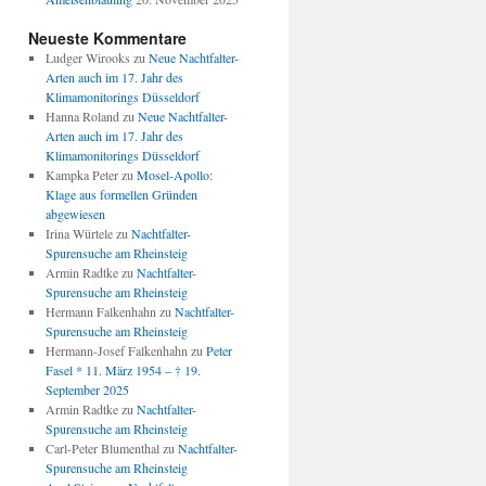
Neueste Kommentare
Ludger Wirooks
zu
Neue Nachtfalter-
Arten auch im 17. Jahr des
Klimamonitorings Düsseldorf
Hanna Roland
zu
Neue Nachtfalter-
Arten auch im 17. Jahr des
Klimamonitorings Düsseldorf
Kampka Peter
zu
Mosel-Apollo:
Klage aus formellen Gründen
abgewiesen
Irina Würtele
zu
Nachtfalter-
Spurensuche am Rheinsteig
Armin Radtke
zu
Nachtfalter-
Spurensuche am Rheinsteig
Hermann Falkenhahn
zu
Nachtfalter-
Spurensuche am Rheinsteig
Hermann-Josef Falkenhahn
zu
Peter
Fasel * 11. März 1954 – † 19.
September 2025
Armin Radtke
zu
Nachtfalter-
Spurensuche am Rheinsteig
Carl-Peter Blumenthal
zu
Nachtfalter-
Spurensuche am Rheinsteig