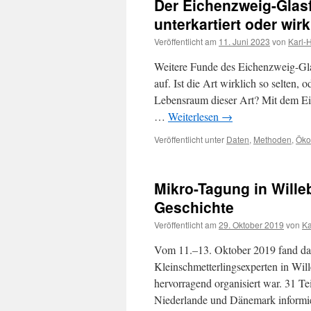
Der Eichenzweig-Glasf
unterkartiert oder wirk
Veröffentlicht am
11. Juni 2023
von
Karl-
Weitere Funde des Eichenzweig-Glas
auf. Ist die Art wirklich so selten,
Lebensraum dieser Art? Mit dem Ein
…
Weiterlesen
→
Veröffentlicht unter
Daten
,
Methoden
,
Öko
Mikro-Tagung in Wille
Geschichte
Veröffentlicht am
29. Oktober 2019
von
Ka
Vom 11.–13. Oktober 2019 fand das
Kleinschmetterlingsexperten in Will
hervorragend organisiert war. 31 T
Niederlande und Dänemark informi