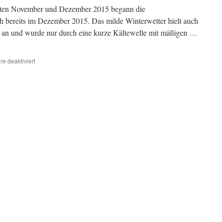
ten November und Dezember 2015 begann die
ch bereits im Dezember 2015. Das milde Winterwetter hielt auch
 an und wurde nur durch eine kurze Kältewelle mit mäßigen …
für
e deaktiviert
2016:
Schlechtes
Wetter
für
Schmetterlinge?