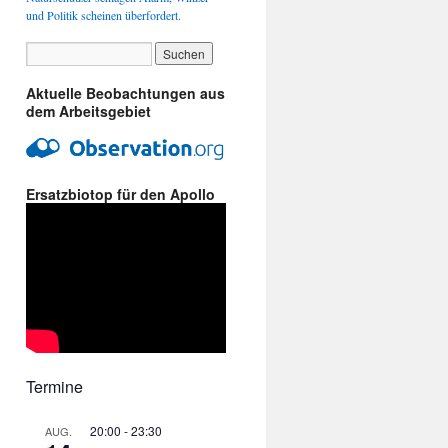
und Politik scheinen überfordert.
Aktuelle Beobachtungen aus
dem Arbeitsgebiet
Ersatzbiotop für den Apollo
zweig-
ler
hrene
s:
tiert
Termine
20:00
-
23:30
AUG.