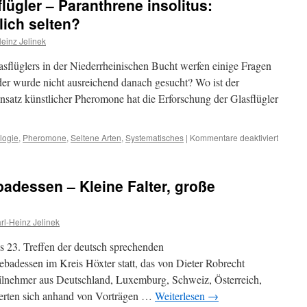
lügler – Paranthrene insolitus:
lich selten?
Heinz Jelinek
flüglers in der Niederrheinischen Bucht werfen einige Fragen
 oder wurde nicht ausreichend danach gesucht? Wo ist der
satz künstlicher Pheromone hat die Erforschung der Glasflügler
für
logie
,
Pheromone
,
Seltene Arten
,
Systematisches
|
Kommentare deaktiviert
Der
Eichen
Glasflüg
badessen – Kleine Falter, große
–
Parant
insolitu
rl-Heinz Jelinek
unterkar
oder
 23. Treffen der deutsch sprechenden
wirklich
selten?
ebadessen im Kreis Höxter statt, das von Dieter Robrecht
eilnehmer aus Deutschland, Luxemburg, Schweiz, Österreich,
erten sich anhand von Vorträgen …
Weiterlesen
→