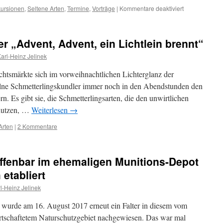
für
ursionen
,
Seltene Arten
,
Termine
,
Vorträge
|
Kommentare deaktiviert
Mikro-
Tagung
in
r „Advent, Advent, ein Lichtlein brennt“
Willebadesse
–
arl-Heinz Jelinek
Kleine
Falter,
htsmärkte sich im vorweihnachtlichen Lichterglanz der
große
zelne Schmetterlingskundler immer noch in den Abendstunden den
Geschichte
n. Es gibt sie, die Schmetterlingsarten, die den unwirtlichen
 nutzen, …
Weiterlesen
→
Arten
|
2 Kommentare
ffenbar im ehemaligen Munitions-Depot
etabliert
l-Heinz Jelinek
urde am 16. August 2017 erneut ein Falter in diesem vom
tschaftetem Naturschutzgebiet nachgewiesen. Das war mal