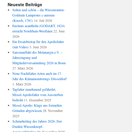
Neueste Beiträge
Selten und schön – die Wiesenrauten-
Goldeule Lamprotes c-aureum
(Knoch, 1781)
14. Juli 2026
Enolmis acanthella (GODART, 1824)
erreicht Nordrhein-Westfalen
22. Juni
2026
Ein Ersatzbiotop für den Apollofalter
(mit Video)
3. Juni 2026
Saisonauftakt des Melanargia e.V. –
Jahrestagung und
Mitgliederversammlung 2026 in Bonn
27. März 2026
Neue Nachtfalter-Arten auch im 17.
Jahr des Klimamonitorings Düsseldorf
1. März 2026
Tagfalter zunehmend gefährdet,
Mosel-Apollofalter vom Aussterben
bedroht
11. Dezember 2025
Mosel-Apollo: Klage aus formellen
Gründen abgewiesen
28. November
2025
Schmetterling des Jahres 2026: Der
Dunkle Wiesenknopf-
Ameisenbläuling
20. November 2025