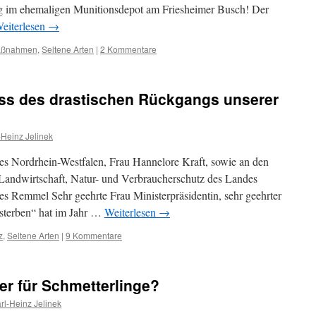
ag im ehemaligen Munitionsdepot am Friesheimer Busch! Der
eiterlesen
→
aßnahmen
,
Seltene Arten
|
2 Kommentare
ass des drastischen Rückgangs unserer
-Heinz Jelinek
des Nordrhein-Westfalen, Frau Hannelore Kraft, sowie an den
Landwirtschaft, Natur- und Verbraucherschutz des Landes
s Remmel Sehr geehrte Frau Ministerpräsidentin, sehr geehrter
nsterben“ hat im Jahr …
Weiterlesen
→
z
,
Seltene Arten
|
9 Kommentare
er für Schmetterlinge?
rl-Heinz Jelinek