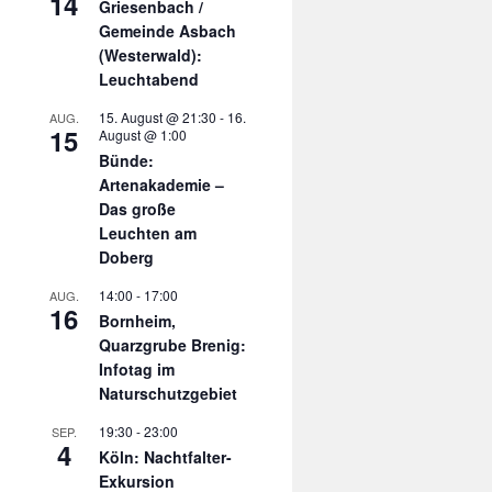
14
Griesenbach /
Gemeinde Asbach
(Westerwald):
Leuchtabend
n
15. August @ 21:30
-
16.
AUG.
15
August @ 1:00
Bünde:
Artenakademie –
Das große
Leuchten am
Doberg
14:00
-
17:00
AUG.
16
Bornheim,
Quarzgrube Brenig:
Infotag im
Naturschutzgebiet
19:30
-
23:00
SEP.
4
Köln: Nachtfalter-
Exkursion