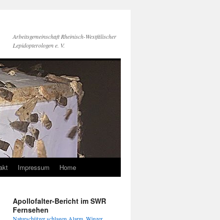
Arbeitsgemeinschaft Rheinisch-Westfälischer
Lepidopterologen e. V.
akt
Impressum
Home
Apollofalter-Bericht im SWR
Fernsehen
Naturschützer schlagen Alarm, Winzer