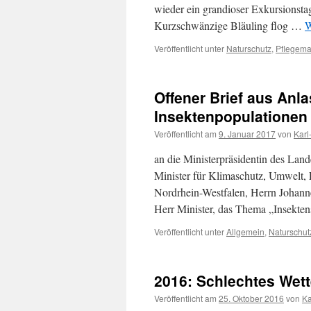
wieder ein grandioser Exkursionst
Kurzschwänzige Bläuling flog …
W
Veröffentlicht unter
Naturschutz
,
Pflegem
Offener Brief aus Anl
Insektenpopulationen
Veröffentlicht am
9. Januar 2017
von
Karl
an die Ministerpräsidentin des Lan
Minister für Klimaschutz, Umwelt, 
Nordrhein-Westfalen, Herrn Johanne
Herr Minister, das Thema „Insekte
Veröffentlicht unter
Allgemein
,
Naturschut
2016: Schlechtes Wett
Veröffentlicht am
25. Oktober 2016
von
Ka