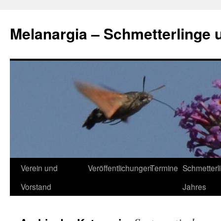
Zum
Inhalt
Melanargia – Schmetterlinge 
springen
Verein und
Veröffentlichungen
Termine
Schmetterl
Vorstand
Jahres