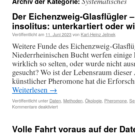
Systematisches
Archiv der Kategorie:
Der Eichenzweig-Glasflügler 
insolitus: unterkartiert oder w
Veröffentlicht am
11. Juni 2023
von
Karl-Heinz Jelinek
Weitere Funde des Eichenzweig-Glasflüg
Niederrheinischen Bucht werfen einige F
wirklich so selten, oder wurde nicht au
gesucht? Wo ist der Lebensraum dieser
künstlicher Pheromone hat die Erforsc
Weiterlesen
→
Veröffentlicht unter
Daten
,
Methoden
,
Ökologie
,
Pheromone
,
Se
für
Kommentare deaktiviert
Der
Eichenzweig-
Glasflügler
Volle Fahrt voraus auf der Da
–