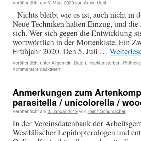
Paranthrene
Veröffentlicht am
6. März 2020
von
Armin Dahl
insolitus:
Nichts bleibt wie es ist, auch nicht in 
unterkartiert
oder
Neue Techniken halten Einzug, und die 
wirklich
sich. Wer sich gegen die Entwicklung ste
selten?
wortwörtlich in der Mottenkiste. Ein Z
Frühjahr 2020. Den 5. Juli …
Weiterle
Veröffentlicht unter
Allgemein
,
Daten
,
Insektensterben
,
Phänolog
für
Kommentare deaktiviert
Volle
Fahrt
voraus
Anmerkungen zum Artenkompl
auf
parasitella / unicolorella / woo
der
Datenautobahn
Veröffentlicht am
3. Januar 2019
von
Heinz Schumacher
In der Vereinsdatenbank der Arbeitsgem
Westfälischer Lepidopterologen und ent