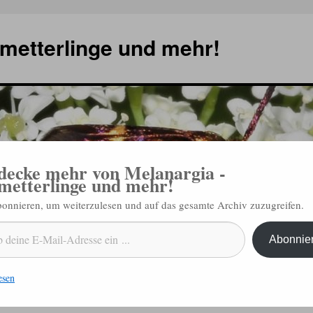
metterlinge und mehr!
decke mehr von Melanargia -
metterlinge und mehr!
abonnieren, um weiterzulesen und auf das gesamte Archiv zuzugreifen.
ngen
Termine
Schmetterling des Jahres
Verbreitungskarten ↗
Konta
Abonnie
esen
bieten
Forschungsband „Die Nachtfalter im Nationalpark Eifel“
erschienen
→