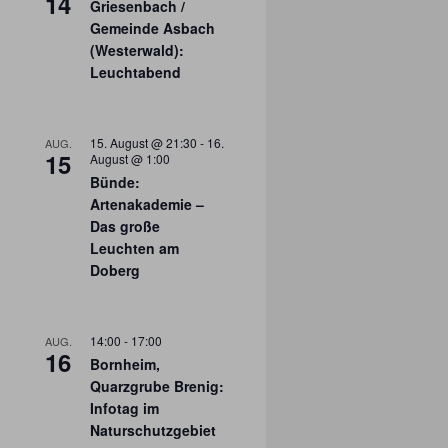
14
Griesenbach /
Gemeinde Asbach
(Westerwald):
Leuchtabend
15. August @ 21:30
-
16.
AUG.
15
August @ 1:00
Bünde:
Artenakademie –
Das große
Leuchten am
Doberg
14:00
-
17:00
AUG.
16
Bornheim,
Quarzgrube Brenig:
Infotag im
Naturschutzgebiet