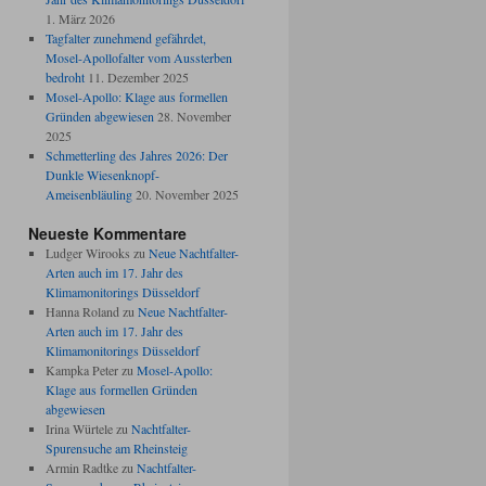
1. März 2026
Tagfalter zunehmend gefährdet,
Mosel-Apollofalter vom Aussterben
bedroht
11. Dezember 2025
Mosel-Apollo: Klage aus formellen
Gründen abgewiesen
28. November
2025
Schmetterling des Jahres 2026: Der
Dunkle Wiesenknopf-
Ameisenbläuling
20. November 2025
Neueste Kommentare
Ludger Wirooks
zu
Neue Nachtfalter-
Arten auch im 17. Jahr des
Klimamonitorings Düsseldorf
Hanna Roland
zu
Neue Nachtfalter-
Arten auch im 17. Jahr des
Klimamonitorings Düsseldorf
Kampka Peter
zu
Mosel-Apollo:
Klage aus formellen Gründen
abgewiesen
Irina Würtele
zu
Nachtfalter-
Spurensuche am Rheinsteig
Armin Radtke
zu
Nachtfalter-