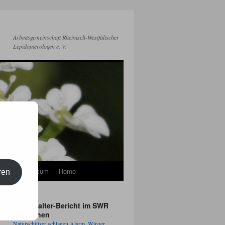
Arbeitsgemeinschaft Rheinisch-Westfälischer
Lepidopterologen e. V.
kt
Impressum
Home
ren
Apollofalter-Bericht im SWR
Fernsehen
Naturschützer schlagen Alarm, Winzer