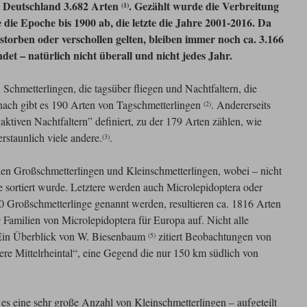
n Deutschland 3.682 Arten
. Gezählt wurde die Verbreitung
(1)
te die Epoche bis 1900 ab, die letzte die Jahre 2001-2016. Da
torben oder verschollen gelten, bleiben immer noch ca. 3.166
det – natürlich nicht überall und nicht jedes Jahr.
Schmetterlingen, die tagsüber fliegen und Nachtfaltern, die
anach gibt es 190 Arten von Tagschmetterlingen
. Andererseits
(2)
ktiven Nachtfaltern” definiert, zu der 179 Arten zählen, wie
rstaunlich viele andere.
.
(3)
en Großschmetterlingen und Kleinschmetterlingen, wobei – nicht
sortiert wurde. Letztere werden auch Microlepidoptera oder
 Großschmetterlinge genannt werden, resultieren ca. 1816 Arten
 Familien von Microlepidoptera für Europa auf. Nicht alle
Ein Überblick von W. Biesenbaum
zitiert Beobachtungen von
(5)
ere Mittelrheintal“, eine Gegend die nur 150 km südlich von
es eine sehr große Anzahl von Kleinschmetterlingen – aufgeteilt