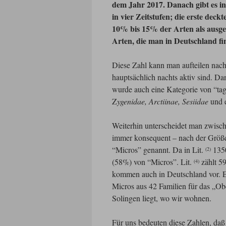
dem Jahr 2017. Danach gibt es i
in vier Zeitstufen; die erste deck
10% bis 15% der Arten als ausges
Arten, die man in Deutschland fin
Diese Zahl kann man aufteilen nach 
hauptsächlich nachts aktiv sind. D
wurde auch eine Kategorie von “taga
Z
ygenidae, Arctiinae, Sesiidae
und e
Weiterhin unterscheidet man zwisch
immer konsequent – nach der Größe 
“Micros” genannt. Da in Lit.
1350
(2)
(58%) von “Micros”. Lit.
zählt 59
(4)
kommen auch in Deutschland vor. 
Micros aus 42 Familien für das „Ob
Solingen liegt, wo wir wohnen.
Für uns bedeuten diese Zahlen, daß 