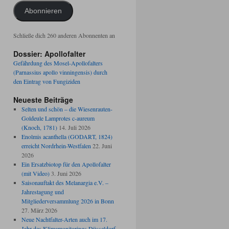
Adresse
Abonnieren
Schließe dich 260 anderen Abonnenten an
Dossier: Apollofalter
Gefährdung des Mosel-Apollofalters
(Parnassius apollo vinningensis) durch
den Eintrag von Fungiziden
Neueste Beiträge
Selten und schön – die Wiesenrauten-
Goldeule Lamprotes c-aureum
(Knoch, 1781)
14. Juli 2026
Enolmis acanthella (GODART, 1824)
erreicht Nordrhein-Westfalen
22. Juni
2026
Ein Ersatzbiotop für den Apollofalter
(mit Video)
3. Juni 2026
Saisonauftakt des Melanargia e.V. –
Jahrestagung und
Mitgliederversammlung 2026 in Bonn
27. März 2026
Neue Nachtfalter-Arten auch im 17.
Jahr des Klimamonitorings Düsseldorf