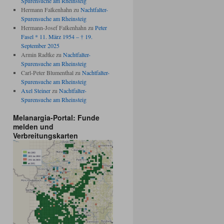
Spurensuche am Rheinsteig
Hermann Falkenhahn
zu
Nachtfalter-
Spurensuche am Rheinsteig
Hermann-Josef Falkenhahn
zu
Peter
Fasel * 11. März 1954 – † 19.
September 2025
Armin Radtke
zu
Nachtfalter-
Spurensuche am Rheinsteig
Carl-Peter Blumenthal
zu
Nachtfalter-
Spurensuche am Rheinsteig
Axel Steiner
zu
Nachtfalter-
Spurensuche am Rheinsteig
Melanargia-Portal: Funde
melden und
Verbreitungskarten